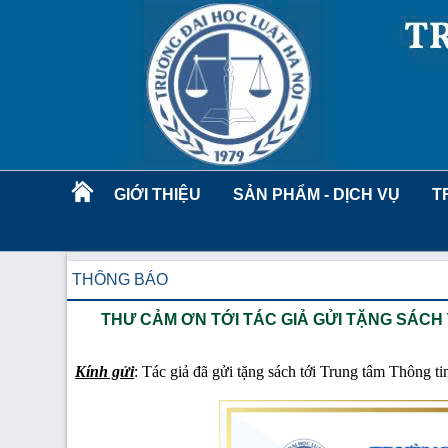
GIỚI THIỆU
SẢN PHẨM - DỊCH VỤ
T
THÔNG BÁO
THƯ CẢM ƠN TỚI TÁC GIẢ GỬI TẶNG SÁCH
Kính gửi
: Tác giả đã gửi tặng sách tới Trung tâm Thông 