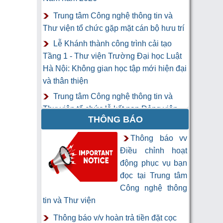
Trung tâm Công nghệ thông tin và
Thư viện tổ chức gặp mặt cán bộ hưu trí
Lễ Khánh thành công trình cải tạo
Tầng 1 - Thư viện Trường Đại học Luật
Hà Nội: Không gian học tập mới hiện đại
và thân thiện
Trung tâm Công nghệ thông tin và
Thư viện tổ chức lễ kết nạp Đảng viên
THÔNG BÁO
mới
Khai mạc Khóa học “Trí tuệ nhân tạo
Thông báo vv
cho chuyên gia thông tin và thư viện”
Điều chỉnh hoạt
động phục vụ bạn
đọc tại Trung tâm
Công nghệ thông
tin và Thư viện
Thông báo v/v hoàn trả tiền đặt cọc