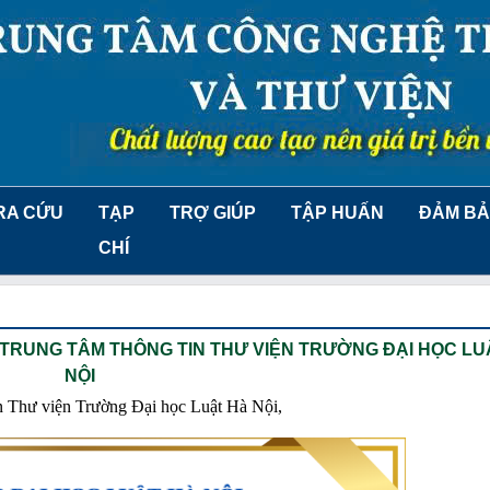
RA CỨU
TẠP
TRỢ GIÚP
TẬP HUẤN
ĐẢM BẢ
CHÍ
 TRUNG TÂM THÔNG TIN THƯ VIỆN TRƯỜNG ĐẠI HỌC LU
NỘI
tin Thư viện Trường Đại học Luật Hà Nội,