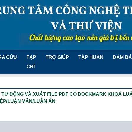
RA CỨU
TẠP
TRỢ GIÚP
TẬP HUẤN
ĐẢM BẢ
CHÍ
 TỰ ĐỘNG VÀ XUẤT FILE PDF CÓ BOOKMARK KHOÁ LU
ỆP/LUẬN VĂN/LUẬN ÁN