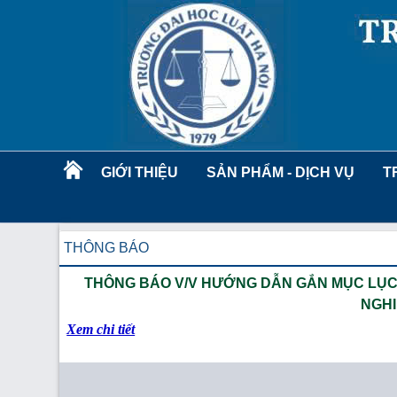
GIỚI THIỆU
SẢN PHẨM - DỊCH VỤ
T
THÔNG BÁO
THÔNG BÁO V/V HƯỚNG DẪN GẮN MỤC LỤC
NGHI
Xem chi tiết