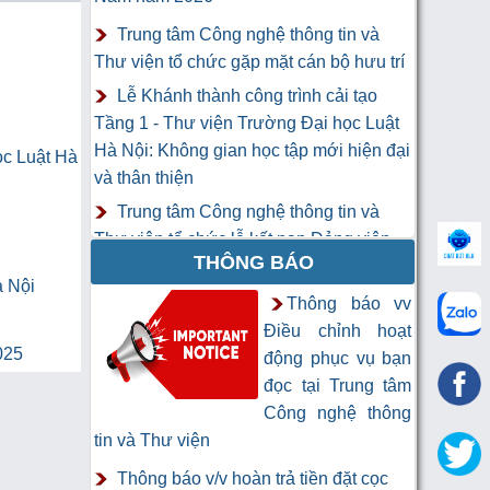
Trung tâm Công nghệ thông tin và
Thư viện tổ chức gặp mặt cán bộ hưu trí
Lễ Khánh thành công trình cải tạo
Tầng 1 - Thư viện Trường Đại học Luật
Hà Nội: Không gian học tập mới hiện đại
ọc Luật Hà
và thân thiện
Trung tâm Công nghệ thông tin và
Thư viện tổ chức lễ kết nạp Đảng viên
THÔNG BÁO
mới
à Nội
Khai mạc Khóa học “Trí tuệ nhân tạo
Thông báo vv
cho chuyên gia thông tin và thư viện”
Điều chỉnh hoạt
025
động phục vụ bạn
đọc tại Trung tâm
Công nghệ thông
tin và Thư viện
Thông báo v/v hoàn trả tiền đặt cọc