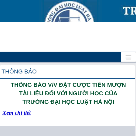
THÔNG BÁO
THÔNG BÁO V/V ĐẶT CƯỢC TIỀN MƯỢN
TÀI LIỆU ĐỐI VỚI NGƯỜI HỌC CỦA
TRƯỜNG ĐẠI HỌC LUẬT HÀ NỘI
Xem chi tiết