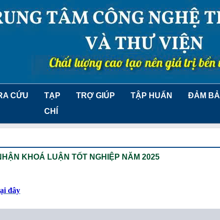
RA CỨU
TẠP
TRỢ GIÚP
TẬP HUẤN
ĐẢM BẢ
CHÍ
NHẬN KHOÁ LUẬN TỐT NGHIỆP NĂM 2025
tại đây