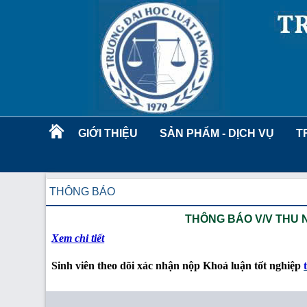
GIỚI THIỆU
SẢN PHẨM - DỊCH VỤ
T
THÔNG BÁO
THÔNG BÁO V/V THU 
Xem chi tiết
Sinh viên theo dõi xác nhận nộp Khoá luận tốt nghiệp