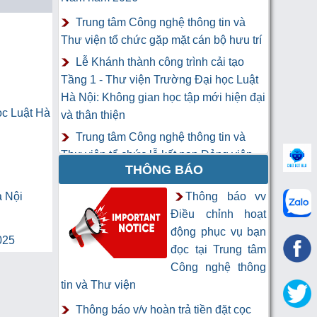
Trung tâm Công nghệ thông tin và
Thư viện tổ chức gặp mặt cán bộ hưu trí
Lễ Khánh thành công trình cải tạo
Tầng 1 - Thư viện Trường Đại học Luật
Hà Nội: Không gian học tập mới hiện đại
ọc Luật Hà
và thân thiện
Trung tâm Công nghệ thông tin và
Thư viện tổ chức lễ kết nạp Đảng viên
THÔNG BÁO
mới
Khai mạc Khóa học “Trí tuệ nhân tạo
à Nội
Thông báo vv
cho chuyên gia thông tin và thư viện”
Điều chỉnh hoạt
động phục vụ bạn
025
đọc tại Trung tâm
Công nghệ thông
tin và Thư viện
Thông báo v/v hoàn trả tiền đặt cọc