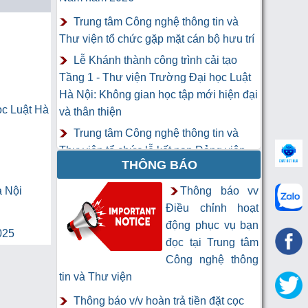
Trung tâm Công nghệ thông tin và
Thư viện tổ chức gặp mặt cán bộ hưu trí
Lễ Khánh thành công trình cải tạo
Tầng 1 - Thư viện Trường Đại học Luật
Hà Nội: Không gian học tập mới hiện đại
ọc Luật Hà
và thân thiện
Trung tâm Công nghệ thông tin và
Thư viện tổ chức lễ kết nạp Đảng viên
THÔNG BÁO
mới
Khai mạc Khóa học “Trí tuệ nhân tạo
à Nội
Thông báo vv
cho chuyên gia thông tin và thư viện”
Điều chỉnh hoạt
động phục vụ bạn
025
đọc tại Trung tâm
Công nghệ thông
tin và Thư viện
Thông báo v/v hoàn trả tiền đặt cọc