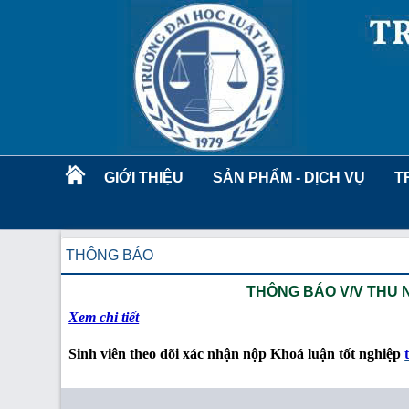
GIỚI THIỆU
SẢN PHẨM - DỊCH VỤ
T
THÔNG BÁO
THÔNG BÁO V/V THU 
Xem chi tiết
Sinh viên theo dõi xác nhận nộp Khoá luận tốt nghiệp