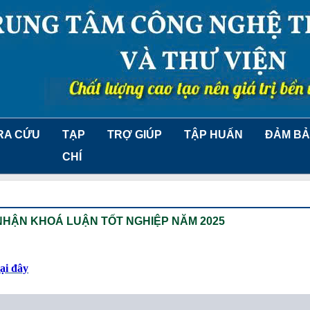
RA CỨU
TẠP
TRỢ GIÚP
TẬP HUẤN
ĐẢM BẢ
CHÍ
NHẬN KHOÁ LUẬN TỐT NGHIỆP NĂM 2025
tại đây