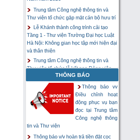
Trung tâm Công nghệ thông tin và
Thư viện tổ chức gặp mặt cán bộ hưu trí
Lễ Khánh thành công trình cải tạo
Tầng 1 - Thư viện Trường Đại học Luật
Hà Nội: Không gian học tập mới hiện đại
và thân thiện
Trung tâm Công nghệ thông tin và
Thư viện tổ chức lễ kết nạp Đảng viên
THÔNG BÁO
mới
Khai mạc Khóa học “Trí tuệ nhân tạo
Thông báo vv
cho chuyên gia thông tin và thư viện”
Điều chỉnh hoạt
động phục vụ bạn
đọc tại Trung tâm
Công nghệ thông
tin và Thư viện
Thông báo v/v hoàn trả tiền đặt cọc