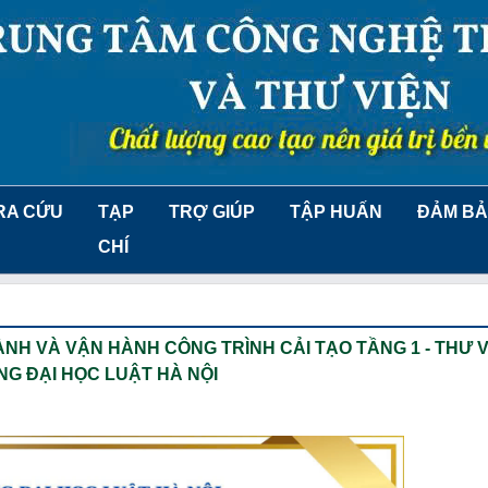
RA CỨU
TẠP
TRỢ GIÚP
TẬP HUẤN
ĐẢM BẢ
CHÍ
NH VÀ VẬN HÀNH CÔNG TRÌNH CẢI TẠO TẦNG 1 - THƯ V
G ĐẠI HỌC LUẬT HÀ NỘI