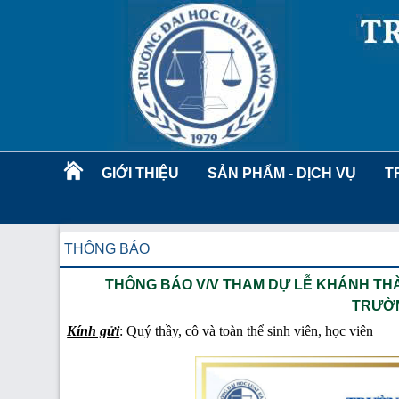
GIỚI THIỆU
SẢN PHẨM - DỊCH VỤ
T
THÔNG BÁO
THÔNG BÁO V/V THAM DỰ LỄ KHÁNH THÀ
TRƯỜN
Kính gửi
: Quý thầy, cô và toàn thể sinh viên, học viên