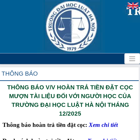
THÔNG BÁO
THÔNG BÁO V/V HOÀN TRẢ TIỀN ĐẶT CỌC
MƯỢN TÀI LIỆU ĐỐI VỚI NGƯỜI HỌC CỦA
TRƯỜNG ĐẠI HỌC LUẬT HÀ NỘI THÁNG
12/2025
Thông báo hoàn trả tiền đặt cọc:
Xem chi tiết