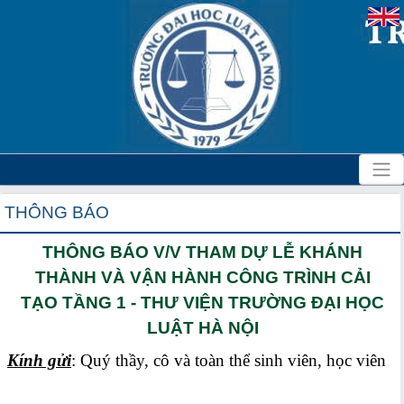
THÔNG BÁO
THÔNG BÁO V/V THAM DỰ LỄ KHÁNH
THÀNH VÀ VẬN HÀNH CÔNG TRÌNH CẢI
TẠO TẦNG 1 - THƯ VIỆN TRƯỜNG ĐẠI HỌC
LUẬT HÀ NỘI
Kính gửi
: Quý thầy, cô và toàn thể sinh viên, học viên