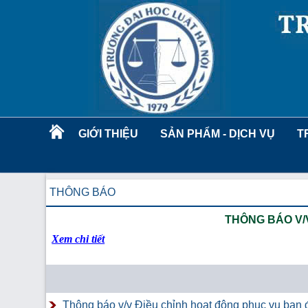
GIỚI THIỆU
SẢN PHẨM - DỊCH VỤ
T
THÔNG BÁO
THÔNG BÁO V/
Xem chi tiết
Thông báo v/v Điều chỉnh hoạt động phục vụ bạn đ