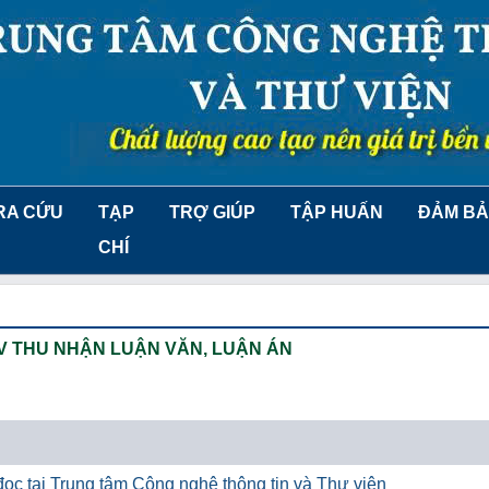
RA CỨU
TẠP
TRỢ GIÚP
TẬP HUẤN
ĐẢM BẢ
CHÍ
V THU NHẬN LUẬN VĂN, LUẬN ÁN
ọc tại Trung tâm Công nghệ thông tin và Thư viện