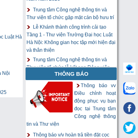
Trung tâm Công nghệ thông tin và
Thư viện tổ chức gặp mặt cán bộ hưu trí
Lễ Khánh thành công trình cải tạo
Tầng 1 - Thư viện Trường Đại học Luật
ọc Luật Hà
Hà Nội: Không gian học tập mới hiện đại
và thân thiện
Trung tâm Công nghệ thông tin và
Thư viện tổ chức lễ kết nạp Đảng viên
à Nội
THÔNG BÁO
mới
Khai mạc Khóa học “Trí tuệ nhân tạo
Thông báo vv
025
cho chuyên gia thông tin và thư viện”
Điều chỉnh hoạt
động phục vụ bạn
đọc tại Trung tâm
Công nghệ thông
tin và Thư viện
Thông báo v/v hoàn trả tiền đặt cọc