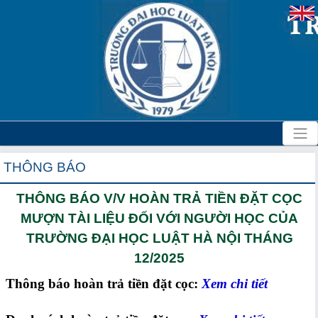
THÔNG BÁO
THÔNG BÁO V/V HOÀN TRẢ TIỀN ĐẶT CỌC
MƯỢN TÀI LIỆU ĐỐI VỚI NGƯỜI HỌC CỦA
TRƯỜNG ĐẠI HỌC LUẬT HÀ NỘI THÁNG
12/2025
Thông báo hoàn trả tiền đặt cọc:
Xem chi tiết