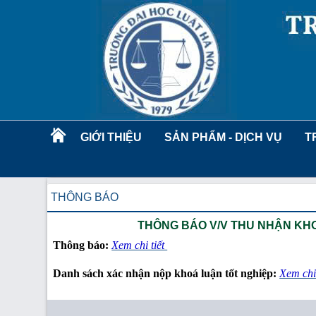
GIỚI THIỆU
SẢN PHẨM - DỊCH VỤ
T
THÔNG BÁO
THÔNG BÁO V/V THU NHẬN KHO
Thông báo:
Xem chi tiết
Danh sách xác nhận nộp khoá luận tốt nghiệp:
Xem chi 