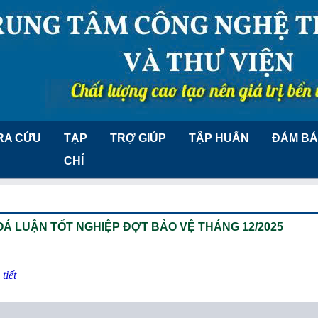
RA CỨU
TẠP
TRỢ GIÚP
TẬP HUẤN
ĐẢM BẢ
CHÍ
Á LUẬN TỐT NGHIỆP ĐỢT BẢO VỆ THÁNG 12/2025
tiết