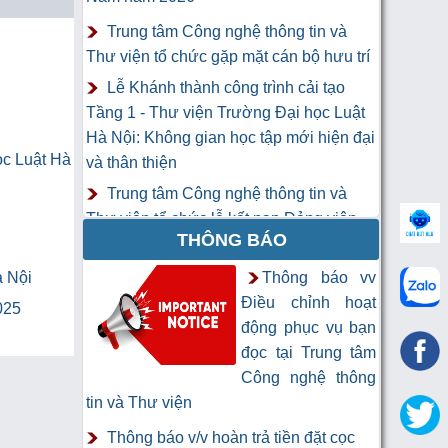
Trung tâm Công nghệ thông tin và
Thư viện tổ chức gặp mặt cán bộ hưu trí
Lễ Khánh thành công trình cải tạo
Tầng 1 - Thư viện Trường Đại học Luật
Hà Nội: Không gian học tập mới hiện đại
ọc Luật Hà
và thân thiện
Trung tâm Công nghệ thông tin và
Thư viện tổ chức lễ kết nạp Đảng viên
THÔNG BÁO
mới
Khai mạc Khóa học “Trí tuệ nhân tạo
à Nội
Thông báo vv
cho chuyên gia thông tin và thư viện”
Điều chỉnh hoạt
025
động phục vụ bạn
đọc tại Trung tâm
Công nghệ thông
tin và Thư viện
Thông báo v/v hoàn trả tiền đặt cọc