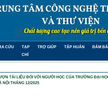
RA CỨU
TẠP
TRỢ GIÚP
TẬP HUẤN
ĐẢM BẢ
CHÍ
ƯỢN TÀI LIỆU ĐỐI VỚI NGƯỜI HỌC CỦA TRƯỜNG ĐẠI H
À NỘI THÁNG 12/2025