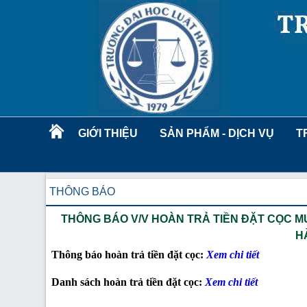
GIỚI THIỆU
SẢN PHẨM - DỊCH VỤ
T
THÔNG BÁO
THÔNG BÁO V/V HOÀN TRẢ TIỀN ĐẶT CỌC M
H
Thông báo hoàn trả tiền đặt cọc:
Xem chi tiết
Danh sách hoàn trả tiền đặt cọc:
Xem chi tiết