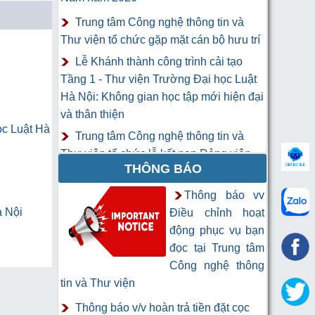
Trung tâm Công nghệ thông tin và
Thư viện tổ chức gặp mặt cán bộ hưu trí
Lễ Khánh thành công trình cải tạo
Tầng 1 - Thư viện Trường Đại học Luật
Hà Nội: Không gian học tập mới hiện đại
và thân thiện
ọc Luật Hà
Trung tâm Công nghệ thông tin và
Thư viện tổ chức lễ kết nạp Đảng viên
THÔNG BÁO
mới
Khai mạc Khóa học “Trí tuệ nhân tạo
Thông báo vv
cho chuyên gia thông tin và thư viện”
à Nội
Điều chỉnh hoạt
động phục vụ bạn
đọc tại Trung tâm
Công nghệ thông
tin và Thư viện
Thông báo v/v hoàn trả tiền đặt cọc