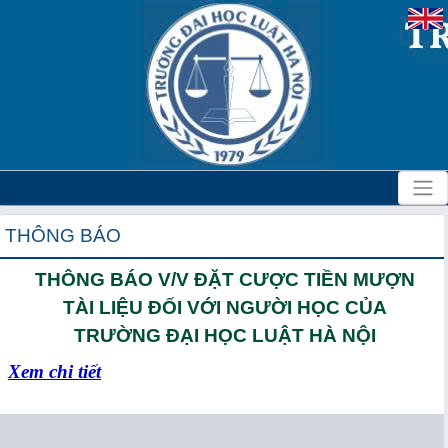
THÔNG BÁO
THÔNG BÁO V/V ĐẶT CƯỢC TIỀN MƯỢN
TÀI LIỆU ĐỐI VỚI NGƯỜI HỌC CỦA
TRƯỜNG ĐẠI HỌC LUẬT HÀ NỘI
Xem chi tiết