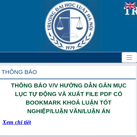
THÔNG BÁO
THÔNG BÁO V/V HƯỚNG DẪN GẮN MỤC
LỤC TỰ ĐỘNG VÀ XUẤT FILE PDF CÓ
BOOKMARK KHOÁ LUẬN TỐT
NGHIỆP/LUẬN VĂN/LUẬN ÁN
Xem chi tiết