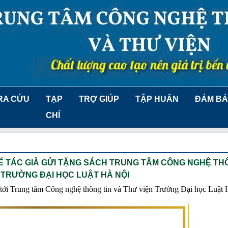
RA CỨU
TẠP
TRỢ GIÚP
TẬP HUẤN
ĐẢM BẢ
CHÍ
Ể TÁC GIẢ GỬI TẶNG SÁCH TRUNG TÂM CÔNG NGHỆ TH
 TRƯỜNG ĐẠI HỌC LUẬT HÀ NỘI
ch tới Trung tâm Công nghệ thông tin và Thư viện Trường Đại học Luật 