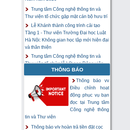
Trung tâm Công nghệ thông tin và
Thư viện tổ chức gặp mặt cán bộ hưu trí
Lễ Khánh thành công trình cải tạo
Tầng 1 - Thư viện Trường Đại học Luật
Hà Nội: Không gian học tập mới hiện đại
và thân thiện
Trung tâm Công nghệ thông tin và
Thư viện tổ chức lễ kết nạp Đảng viên
THÔNG BÁO
mới
Khai mạc Khóa học “Trí tuệ nhân tạo
Thông báo vv
cho chuyên gia thông tin và thư viện”
Điều chỉnh hoạt
động phục vụ bạn
đọc tại Trung tâm
Công nghệ thông
tin và Thư viện
Thông báo v/v hoàn trả tiền đặt cọc