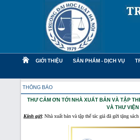
GIỚI THIỆU
SẢN PHẨM - DỊCH VỤ
T
THÔNG BÁO
THƯ CẢM ƠN TỚI NHÀ XUẤT BẢN VÀ TẬP TH
VÀ THƯ VIỆN
Kính gửi
: Nhà xuất bản và tập thể tác giả đã gửi tặng sá