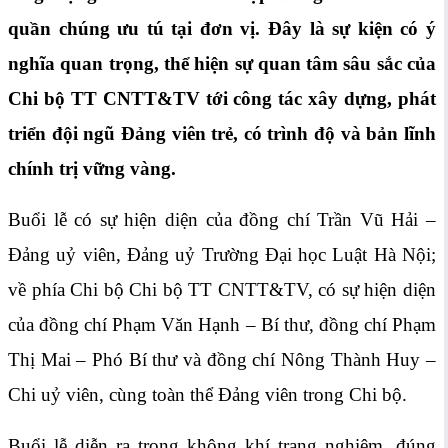
quần chúng ưu tú tại đơn vị. Đây là sự kiện có ý
nghĩa quan trọng, thể hiện sự quan tâm sâu sắc của
Chi bộ TT CNTT&TV tới công tác xây dựng, phát
triển đội ngũ Đảng viên trẻ, có trình độ và bản lĩnh
chính trị vững vàng.
Buổi lễ có sự hiện diện của đồng chí Trần Vũ Hải –
Đảng uỷ viên, Đảng uỷ Trường Đại học Luật Hà Nội;
về phía Chi bộ Chi bộ TT CNTT&TV, có sự hiện diện
của đồng chí Phạm Văn Hạnh – Bí thư, đồng chí Phạm
Thị Mai – Phó Bí thư và đồng chí Nông Thành Huy –
Chi uỷ viên, cùng toàn thể Đảng viên trong Chi bộ.
Buổi lễ diễn ra trong không khí trang nghiêm, đúng