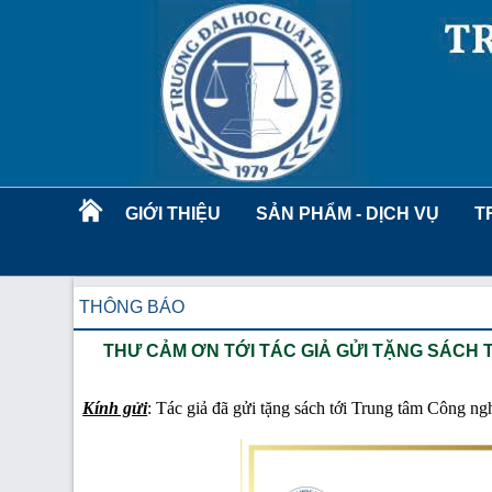
GIỚI THIỆU
SẢN PHẨM - DỊCH VỤ
T
THÔNG BÁO
THƯ CẢM ƠN TỚI TÁC GIẢ GỬI TẶNG SÁCH
Kính gửi
: Tác giả đã gửi tặng sách tới Trung tâm Công n