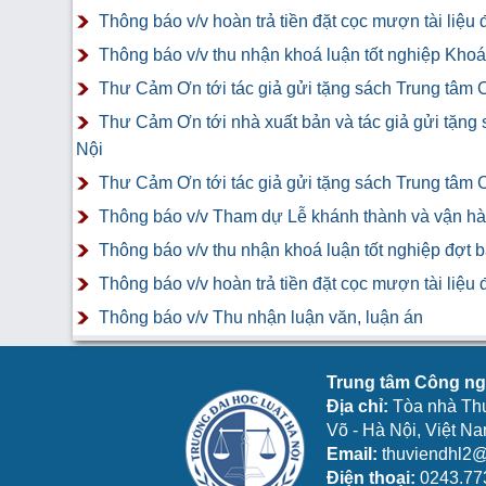
Thông báo v/v hoàn trả tiền đặt cọc mượn tài liệ
Thông báo v/v thu nhận khoá luận tốt nghiệp Khoá 
Thư Cảm Ơn tới tác giả gửi tặng sách Trung tâm 
Thư Cảm Ơn tới nhà xuất bản và tác giả gửi tặng
Nội
Thư Cảm Ơn tới tác giả gửi tặng sách Trung tâm 
Thông báo v/v Tham dự Lễ khánh thành và vận hàn
Thông báo v/v thu nhận khoá luận tốt nghiệp đợt 
Thông báo v/v hoàn trả tiền đặt cọc mượn tài liệ
Thông báo v/v Thu nhận luận văn, luận án
Trung tâm Công ngh
Địa chỉ:
Tòa nhà Th
Võ - Hà Nội, Việt N
Email:
thuviendhl2@
Điện thoại:
0243.77