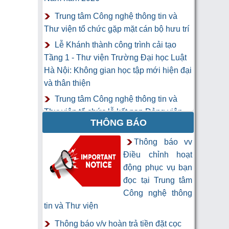
Trung tâm Công nghệ thông tin và
Thư viện tổ chức gặp mặt cán bộ hưu trí
Lễ Khánh thành công trình cải tạo
Tầng 1 - Thư viện Trường Đại học Luật
Hà Nội: Không gian học tập mới hiện đại
và thân thiện
Trung tâm Công nghệ thông tin và
Thư viện tổ chức lễ kết nạp Đảng viên
THÔNG BÁO
mới
Khai mạc Khóa học “Trí tuệ nhân tạo
Thông báo vv
cho chuyên gia thông tin và thư viện”
Điều chỉnh hoạt
động phục vụ bạn
đọc tại Trung tâm
Công nghệ thông
tin và Thư viện
Thông báo v/v hoàn trả tiền đặt cọc