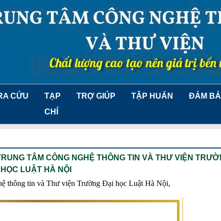
RA CỨU
TẠP
TRỢ GIÚP
TẬP HUẤN
ĐẢM BẢ
CHÍ
 TRUNG TÂM CÔNG NGHỆ THÔNG TIN VÀ THƯ VIỆN TRƯỜ
HỌC LUẬT HÀ NỘI
ghệ thông tin và Thư viện Trường Đại học Luật Hà Nội,