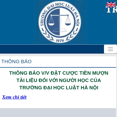
THÔNG BÁO
THÔNG BÁO V/V ĐẶT CƯỢC TIỀN MƯỢN
TÀI LIỆU ĐỐI VỚI NGƯỜI HỌC CỦA
TRƯỜNG ĐẠI HỌC LUẬT HÀ NỘI
Xem chi tiết