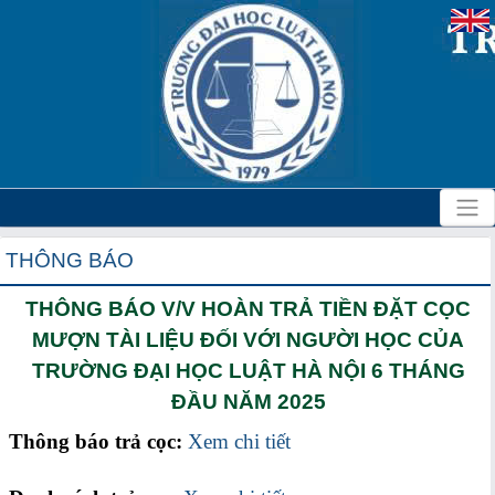
THÔNG BÁO
THÔNG BÁO V/V HOÀN TRẢ TIỀN ĐẶT CỌC
MƯỢN TÀI LIỆU ĐỐI VỚI NGƯỜI HỌC CỦA
TRƯỜNG ĐẠI HỌC LUẬT HÀ NỘI 6 THÁNG
ĐẦU NĂM 2025
Thông báo trả cọc:
Xem chi tiết