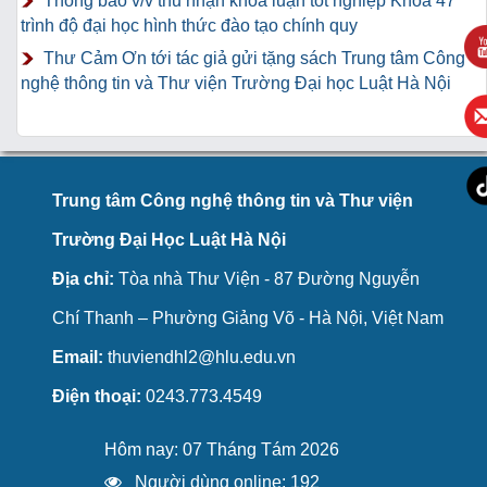
Thông báo v/v thu nhận khoá luận tốt nghiệp Khoá 47
trình độ đại học hình thức đào tạo chính quy
Thư Cảm Ơn tới tác giả gửi tặng sách Trung tâm Công
nghệ thông tin và Thư viện Trường Đại học Luật Hà Nội
Trung tâm Công nghệ thông tin và Thư viện
Trường Đại Học Luật Hà Nội
Địa chỉ:
Tòa nhà Thư Viện - 87 Đường Nguyễn
Chí Thanh – Phường Giảng Võ - Hà Nội, Việt Nam
Email:
thuviendhl2@hlu.edu.vn
Điện thoại:
0243.773.4549
Hôm nay: 07 Tháng Tám 2026
Người dùng online: 192