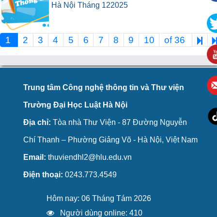
Hà Nội Tháng 122025
1
2
3
4
5
6
7
8
9
10
of 36
Trung tâm Công nghệ thông tin và Thư viện
Trường Đại Học Luật Hà Nội
Địa chỉ:
Tòa nhà Thư Viện - 87 Đường Nguyễn
Chí Thanh – Phường Giảng Võ - Hà Nội, Việt Nam
Email:
thuviendhl2@hlu.edu.vn
Điện thoại:
0243.773.4549
Hôm nay: 06 Tháng Tám 2026
Người dùng online: 410