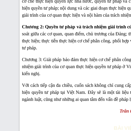
cơ chế thực hiện quyền lực nhà nước, quyền tư pháp và c
hiện quyền tư pháp; nội dung và các giai đoạn thực hiện q
giải trình của cơ quan thực hiện và nội hàm của trách nhiệm 
Chương 2: Quyền tư pháp và trách nhiệm giải trình c
soát giữa các cơ quan, quan điểm, chủ trương của Đảng; t
thực hiện; thực tiễn thực hiện cơ chế phân công, phối hợp
tư pháp.
Chương 3: Giải pháp bảo đảm thực hiện cơ chế phân công,
nhiệm giải trình của cơ quan thực hiện quyền tư pháp ở V
kiến nghị.
Với cách tiếp cận đa chiều, cuốn sách không chỉ cung cấ
hiện quyền tư pháp tại Việt Nam. Đây sẽ là một tài liệu
ngành luật, cũng như những ai quan tâm đến vấn đề pháp lý
Trân t
BÀI V