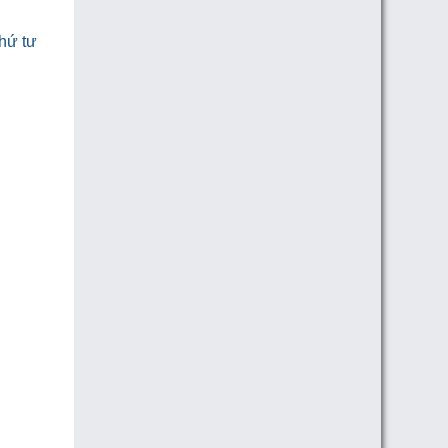
thứ tư