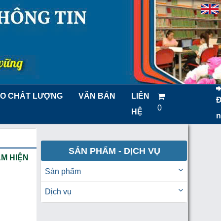
O CHẤT LƯỢNG
VĂN BẢN
LIÊN
0
HỆ
n
SẢN PHẨM - DỊCH VỤ
AM HIỆN
Sản phẩm
Dịch vụ