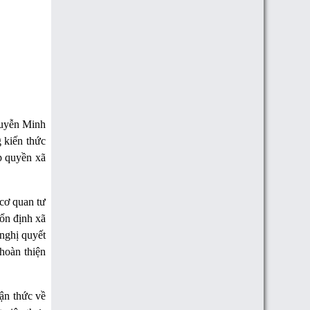
uyễn Minh
 kiến thức
p quyền xã
 cơ quan tư
 ổn định xã
nghị quyết
hoàn thiện
ận thức về