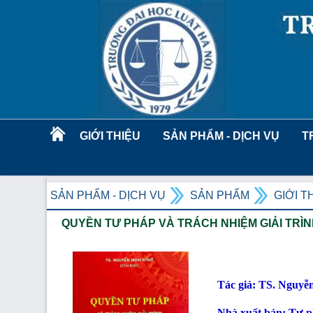
GIỚI THIỆU
SẢN PHẨM - DỊCH VỤ
T
SẢN PHẨM - DỊCH VỤ
SẢN PHẨM
GIỚI T
QUYỀN TƯ PHÁP VÀ TRÁCH NHIỆM GIẢI TRÌ
Tác giả: TS. Nguyễn
Nhà xuất bản: Tư 