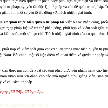
ơ quan thực hiện quyền tư pháp; việc phối hợp thực hiện và kiểm soát
uyền tư pháp; nguyên tắc độc lập tư pháp và vấn đề quản trị tư pháp. 
giải trình; một số yếu tố tác động với trách nhiệm giải trình.
ủa cơ quan thực hiện quyền tư pháp tại Việt Nam
: Phân công, phối
hực trạng pháp luật về cơ chế phân công, phối hợp và kiểm soát giữa 
 và kiểm soát; một số hạn chế. Trách nhiệm giải trình của cơ quan thực
 phối hợp và kiểm soát giữa các cơ quan trong thực hiện quyền tư phá
iệt Nam. Bối cảnh, một số luận điểm và quan điểm về quyền tư pháp v
p kiến thức mà còn đề xuất các giải pháp thực tiễn nhằm nâng cao hiệ
 tham khảo hữu ích dành cho các nhà nghiên cứu, giảng viên, sinh v
 và cải cách tư pháp.
rọng giới thiệu tới bạn đọc!
IẾT CÙNG CHUYÊN MỤC