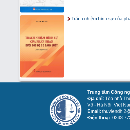
Trách nhiệm hình sự của ph
Trung tâm Công ngh
Địa chỉ:
Tòa nhà Th
Võ - Hà Nội, Việt N
Email:
thuviendhl2@
Điện thoại:
0243.77