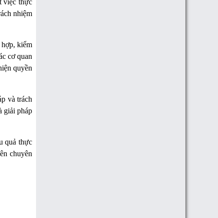
 việc thực
Trách nhiệm
 hợp, kiểm
các cơ quan
 hiện quyền
p và trách
à giải pháp
u quả thực
iên chuyên