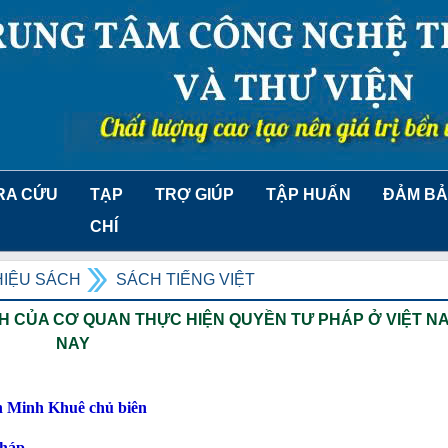
RA CỨU
TẠP
TRỢ GIÚP
TẬP HUẤN
ĐẢM BẢ
CHÍ
HIỆU SÁCH
SÁCH TIẾNG VIỆT
NH CỦA CƠ QUAN THỰC HIỆN QUYỀN TƯ PHÁP Ở VIỆT N
NAY
 Minh Khuê chủ biên
pháp