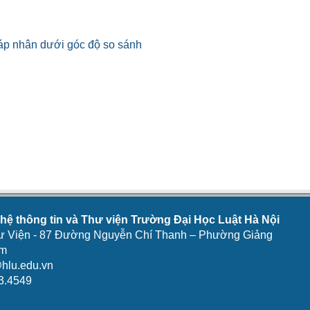
áp nhân dưới góc độ so sánh
ệ thông tin và Thư viện Trường Đại Học Luật Hà Nội
ư Viện - 87 Đường Nguyễn Chí Thanh – Phường Giảng
am
hlu.edu.vn
3.4549