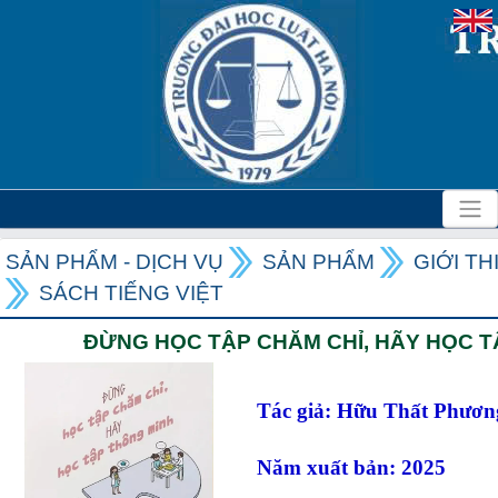
SẢN PHẨM - DỊCH VỤ
SẢN PHẨM
GIỚI T
SÁCH TIẾNG VIỆT
ĐỪNG HỌC TẬP CHĂM CHỈ, HÃY HỌC T
Tác giả: Hữu Thất Phương
Năm xuất bản: 2025