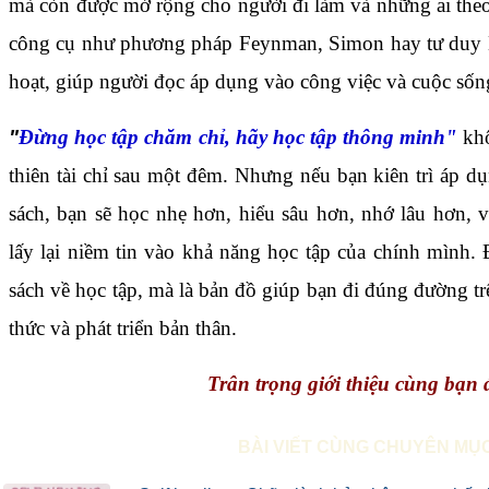
mà còn được mở rộng cho người đi làm và những ai theo
công cụ như phương pháp Feynman, Simon hay tư duy M
hoạt, giúp người đọc áp dụng vào công việc và cuộc sốn
"
Đừng học tập chăm chỉ, hãy học tập thông minh"
khô
thiên tài chỉ sau một đêm. Nhưng nếu bạn kiên trì áp 
sách, bạn sẽ học nhẹ hơn, hiểu sâu hơn, nhớ lâu hơn, 
lấy lại niềm tin vào khả năng học tập của chính mình.
sách về học tập, mà là bản đồ giúp bạn đi đúng đường trê
thức và phát triển bản thân.
Trân trọng giới thiệu cùng bạn 
BÀI VIẾT CÙNG CHUYÊN MỤ