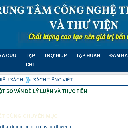
RA CỨU
TẠP
TRỢ GIÚP
TẬP HUẤN
ĐẢM BẢ
CHÍ
HIỆU SÁCH
SÁCH TIẾNG VIỆT
ỘT SỐ VẤN ĐỀ LÝ LUẬN VÀ THỰC TIỄN
IẾT CÙNG CHUYÊN MỤC
 thân trong thế giới đầy tổn thương