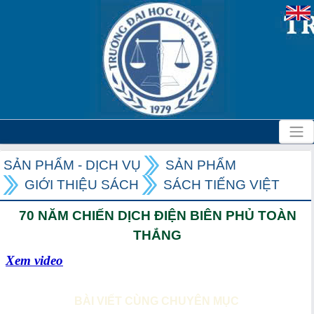
SẢN PHẨM - DỊCH VỤ
SẢN PHẨM
GIỚI THIỆU SÁCH
SÁCH TIẾNG VIỆT
70 NĂM CHIẾN DỊCH ĐIỆN BIÊN PHỦ TOÀN
THẮNG
Xem video
BÀI VIẾT CÙNG CHUYÊN MỤC