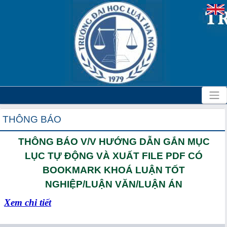
THÔNG BÁO
THÔNG BÁO V/V HƯỚNG DẪN GẮN MỤC
LỤC TỰ ĐỘNG VÀ XUẤT FILE PDF CÓ
BOOKMARK KHOÁ LUẬN TỐT
NGHIỆP/LUẬN VĂN/LUẬN ÁN
Xem chi tiết