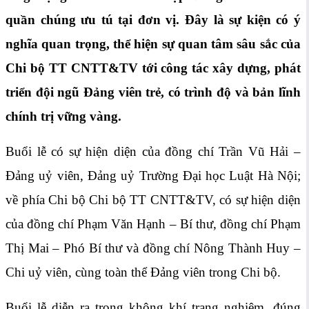
quần chúng ưu tú tại đơn vị. Đây là sự kiện có ý
nghĩa quan trọng, thể hiện sự quan tâm sâu sắc của
Chi bộ TT CNTT&TV tới công tác xây dựng, phát
triển đội ngũ Đảng viên trẻ, có trình độ và bản lĩnh
chính trị vững vàng.
Buổi lễ có sự hiện diện của đồng chí Trần Vũ Hải –
Đảng uỷ viên, Đảng uỷ Trường Đại học Luật Hà Nội;
về phía Chi bộ Chi bộ TT CNTT&TV, có sự hiện diện
của đồng chí Phạm Văn Hạnh – Bí thư, đồng chí Phạm
Thị Mai – Phó Bí thư và đồng chí Nông Thành Huy –
Chi uỷ viên, cùng toàn thể Đảng viên trong Chi bộ.
Buổi lễ diễn ra trong không khí trang nghiêm, đúng