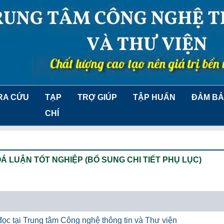
RA CỨU
TẠP
TRỢ GIÚP
TẬP HUẤN
ĐẢM BẢ
CHÍ
 LUẬN TỐT NGHIỆP (BỔ SUNG CHI TIẾT PHỤ LỤC)
ọc tại Trung tâm Công nghệ thông tin và Thư viện