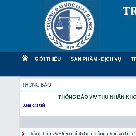
GIỚI THIỆU
SẢN PHẨM - DỊCH VỤ
T
THÔNG BÁO
THÔNG BÁO V/V THU NHẬN KHOÁ
Xem chi tiết
Thông báo v/v Điều chỉnh hoạt động phục vụ bạn đ