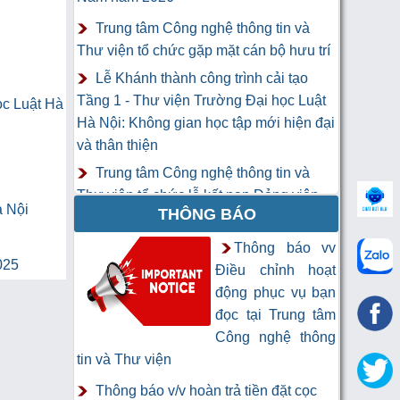
Trung tâm Công nghệ thông tin và
Thư viện tổ chức gặp mặt cán bộ hưu trí
Lễ Khánh thành công trình cải tạo
Tầng 1 - Thư viện Trường Đại học Luật
ọc Luật Hà
Hà Nội: Không gian học tập mới hiện đại
và thân thiện
Trung tâm Công nghệ thông tin và
Thư viện tổ chức lễ kết nạp Đảng viên
à Nội
THÔNG BÁO
mới
Khai mạc Khóa học “Trí tuệ nhân tạo
Thông báo vv
025
cho chuyên gia thông tin và thư viện”
Điều chỉnh hoạt
động phục vụ bạn
đọc tại Trung tâm
Công nghệ thông
tin và Thư viện
Thông báo v/v hoàn trả tiền đặt cọc