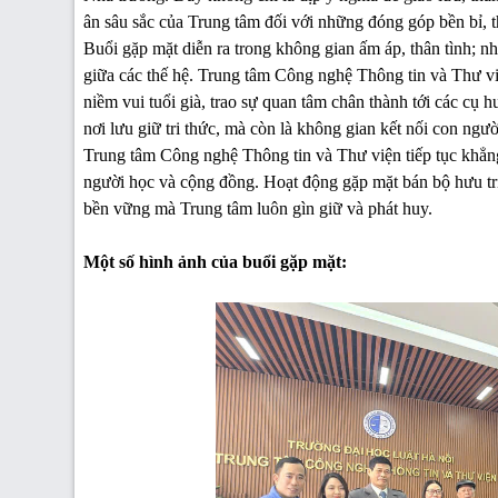
ân sâu sắc của Trung tâm đối với những đóng góp bền bỉ, t
Buổi gặp mặt diễn ra trong không gian ấm áp, thân tình; n
giữa các thế hệ. Trung tâm Công nghệ Thông tin và Thư 
niềm vui tuổi già, trao sự quan tâm chân thành tới các cụ h
nơi lưu giữ tri thức, mà còn là không gian kết nối con ngư
Trung tâm Công nghệ Thông tin và Thư viện tiếp tục khẳng đ
người học và cộng đồng. Hoạt động gặp mặt bán bộ hưu trí 
bền vững mà Trung tâm luôn gìn giữ và phát huy.
Một số hình ảnh của buổi gặp mặt: