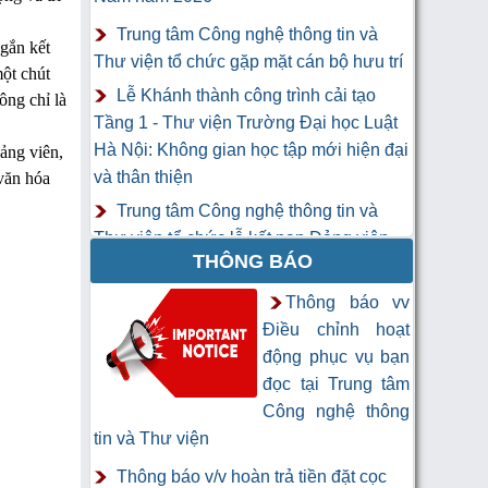
Trung tâm Công nghệ thông tin và
 gắn kết
Thư viện tổ chức gặp mặt cán bộ hưu trí
ột chút
Lễ Khánh thành công trình cải tạo
ông chỉ là
Tầng 1 - Thư viện Trường Đại học Luật
Hà Nội: Không gian học tập mới hiện đại
iảng viên,
và thân thiện
 văn hóa
Trung tâm Công nghệ thông tin và
Thư viện tổ chức lễ kết nạp Đảng viên
THÔNG BÁO
mới
Khai mạc Khóa học “Trí tuệ nhân tạo
Thông báo vv
cho chuyên gia thông tin và thư viện”
Điều chỉnh hoạt
động phục vụ bạn
đọc tại Trung tâm
Công nghệ thông
tin và Thư viện
Thông báo v/v hoàn trả tiền đặt cọc