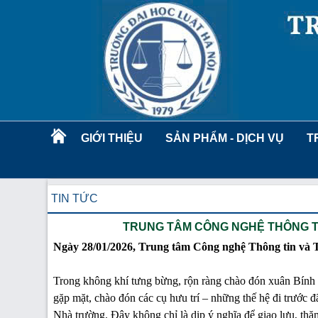
GIỚI THIỆU
SẢN PHẨM - DỊCH VỤ
T
TIN TỨC
TRUNG TÂM CÔNG NGHỆ THÔNG TI
Ngày 28/01/2026, Trung tâm Công nghệ Thông tin và Th
Trong không khí tưng bừng, rộn ràng chào đón xuân Bính
gặp mặt, chào đón các cụ hưu trí – những thế hệ đi trước đ
Nhà trường. Đây không chỉ là dịp ý nghĩa để giao lưu, thă