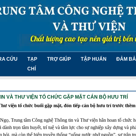
RA CỨU
TẠP
TRỢ GIÚP
TẬP HUẤN
ĐẢM BẢ
CHÍ
N VÀ THƯ VIỆN TỔ CHỨC GẶP MẶT CÁN BỘ HƯU TRÍ
ư viện tổ chức buổi gặp mặt, đón tiếp cán bộ hưu trí trước thề
 Ngọ, Trung tâm Công nghệ Thông tin và Thư viện hân hoan tổ chức h
ã dành trọn tâm huyết, trí tuệ và tâm lực cho sự nghiệp xây dựng và phá
m hỏi, mà còn thể hiện truyền thống “uống nước nhớ nguồn”, sự trân trọ