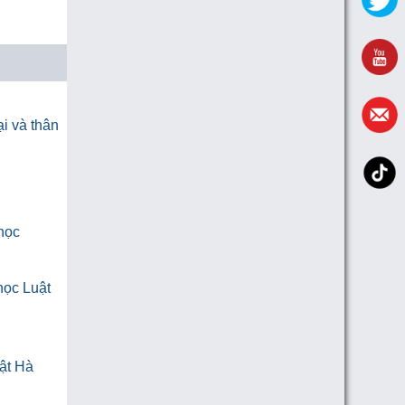
i và thân
 học
học Luật
ật Hà