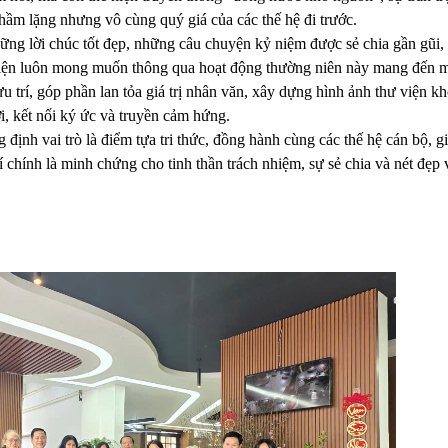
hầm lặng nhưng vô cùng quý giá của các thế hệ đi trước.
hững lời chúc tốt đẹp, những câu chuyện kỷ niệm được sẻ chia gần gũi,
viện luôn mong muốn thông qua hoạt động thường niên này mang đến m
ưu trí, góp phần lan tỏa giá trị nhân văn, xây dựng hình ảnh thư viện kh
ời, kết nối ký ức và truyền cảm hứng.
ịnh vai trò là điểm tựa tri thức, đồng hành cùng các thế hệ cán bộ, g
chính là minh chứng cho tinh thần trách nhiệm, sự sẻ chia và nét đẹp