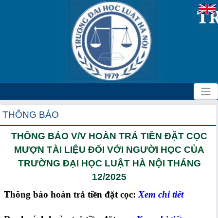
THÔNG BÁO
THÔNG BÁO V/V HOÀN TRẢ TIỀN ĐẶT CỌC
MƯỢN TÀI LIỆU ĐỐI VỚI NGƯỜI HỌC CỦA
TRƯỜNG ĐẠI HỌC LUẬT HÀ NỘI THÁNG
12/2025
Thông báo hoàn trả tiền đặt cọc:
Xem chi tiết