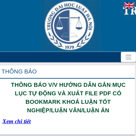
THÔNG BÁO
THÔNG BÁO V/V HƯỚNG DẪN GẮN MỤC
LỤC TỰ ĐỘNG VÀ XUẤT FILE PDF CÓ
BOOKMARK KHOÁ LUẬN TỐT
NGHIỆP/LUẬN VĂN/LUẬN ÁN
Xem chi tiết