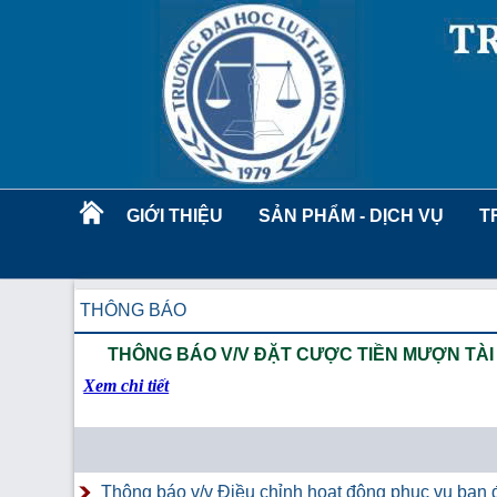
GIỚI THIỆU
SẢN PHẨM - DỊCH VỤ
T
THÔNG BÁO
THÔNG BÁO V/V ĐẶT CƯỢC TIỀN MƯỢN TÀI 
Xem chi tiết
Thông báo v/v Điều chỉnh hoạt động phục vụ bạn đ