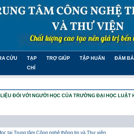
RA CỨU
TẠP
TRỢ GIÚP
TẬP HUẤN
ĐẢM BẢ
CHÍ
LIỆU ĐỐI VỚI NGƯỜI HỌC CỦA TRƯỜNG ĐẠI HỌC LUẬT 
ọc tại Trung tâm Công nghệ thông tin và Thư viện