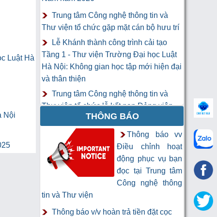
Trung tâm Công nghệ thông tin và
Thư viện tổ chức gặp mặt cán bộ hưu trí
Lễ Khánh thành công trình cải tạo
Tầng 1 - Thư viện Trường Đại học Luật
ọc Luật Hà
Hà Nội: Không gian học tập mới hiện đại
và thân thiện
Trung tâm Công nghệ thông tin và
Thư viện tổ chức lễ kết nạp Đảng viên
à Nội
THÔNG BÁO
mới
Khai mạc Khóa học “Trí tuệ nhân tạo
Thông báo vv
025
cho chuyên gia thông tin và thư viện”
Điều chỉnh hoạt
động phục vụ bạn
đọc tại Trung tâm
Công nghệ thông
tin và Thư viện
Thông báo v/v hoàn trả tiền đặt cọc