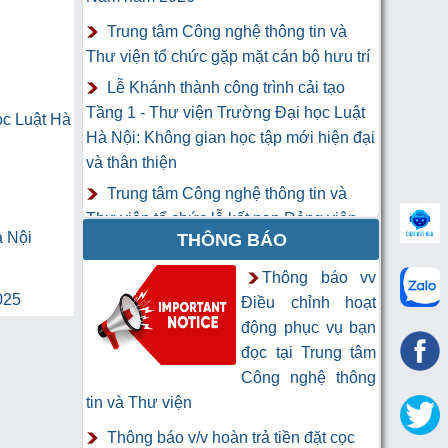
Trung tâm Công nghệ thông tin và
Thư viện tổ chức gặp mặt cán bộ hưu trí
Lễ Khánh thành công trình cải tạo
Tầng 1 - Thư viện Trường Đại học Luật
ọc Luật Hà
Hà Nội: Không gian học tập mới hiện đại
và thân thiện
Trung tâm Công nghệ thông tin và
Thư viện tổ chức lễ kết nạp Đảng viên
à Nội
THÔNG BÁO
mới
Khai mạc Khóa học “Trí tuệ nhân tạo
Thông báo vv
025
cho chuyên gia thông tin và thư viện”
Điều chỉnh hoạt
động phục vụ bạn
đọc tại Trung tâm
Công nghệ thông
tin và Thư viện
Thông báo v/v hoàn trả tiền đặt cọc