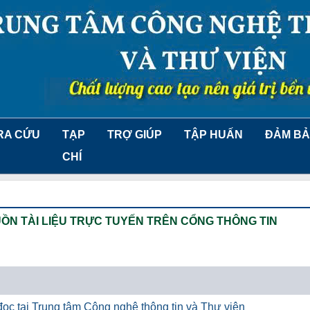
RA CỨU
TẠP
TRỢ GIÚP
TẬP HUẤN
ĐẢM BẢ
CHÍ
ỒN TÀI LIỆU TRỰC TUYẾN TRÊN CỔNG THÔNG TIN
ọc tại Trung tâm Công nghệ thông tin và Thư viện