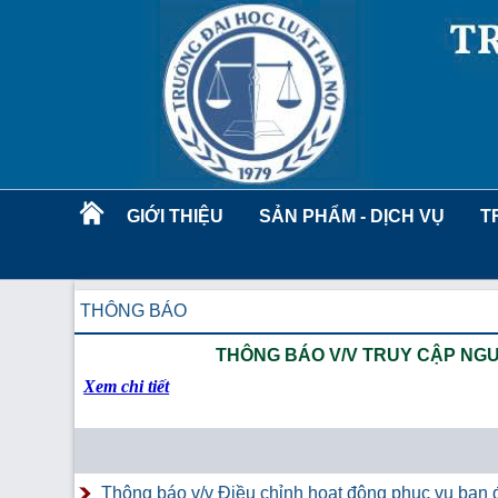
GIỚI THIỆU
SẢN PHẨM - DỊCH VỤ
T
THÔNG BÁO
THÔNG BÁO V/V TRUY CẬP NGU
Xem chi tiết
Thông báo v/v Điều chỉnh hoạt động phục vụ bạn đ