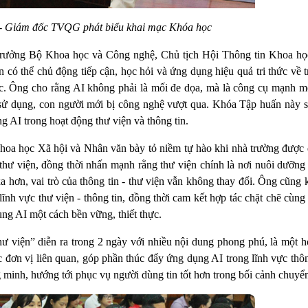
- Giám đốc TVQG phát biểu khai mạc Khóa học
trưởng Bộ Khoa học và Công nghệ, Chủ tịch Hội Thông tin Khoa h
ó thể chủ động tiếp cận, học hỏi và ứng dụng hiệu quả tri thức về tr
ệc. Ông cho rằng AI không phải là mối đe dọa, mà là công cụ mạnh m
 sử dụng, con người mới bị công nghệ vượt qua. Khóa Tập huấn này s
ng AI trong hoạt động thư viện và thông tin.
oa học Xã hội và Nhân văn bày tỏ niềm tự hào khi nhà trường được
thư viện, đồng thời nhấn mạnh rằng thư viện chính là nơi nuôi dưỡng 
a hơn, vai trò của thông tin - thư viện vẫn không thay đổi. Ông cũng
ĩnh vực thư viện - thông tin, đồng thời cam kết hợp tác chặt chẽ cùng
ụng AI một cách bền vững, thiết thực.
hư viện” diễn ra trong 2 ngày với nhiều nội dung phong phú, là một 
đơn vị liên quan, góp phần thúc đẩy ứng dụng AI trong lĩnh vực thôn
ng minh, hướng tới phục vụ người dùng tin tốt hơn trong bối cảnh chuyển