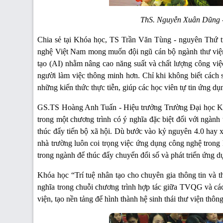
ThS. Nguyễn Xuân Dũng 
Chia sẻ tại Khóa học, TS Trần Văn Tùng - nguyên Thứ 
nghệ Việt Nam mong muốn đội ngũ cán bộ ngành thư viện c
tạo (AI) nhằm nâng cao năng suất và chất lượng công vi
người làm việc thông minh hơn. Chỉ khi không biết cách
những kiến thức thực tiễn, giúp các học viên tự tin ứng dụ
GS.TS Hoàng Anh Tuấn - Hiệu trưởng Trường Đại học Kh
trong một chương trình có ý nghĩa đặc biệt đối với ngành 
thúc đẩy tiến bộ xã hội. Dù bước vào kỷ nguyên 4.0 hay x
nhà trường luôn coi trọng việc ứng dụng công nghệ trong l
trong ngành để thúc đẩy chuyển đổi số và phát triển ứng d
Khóa học “Trí tuệ nhân tạo cho chuyên gia thông tin và t
nghĩa trong chuỗi chương trình hợp tác giữa TVQG và các 
viện, tạo nền tảng để hình thành hệ sinh thái thư viện thô