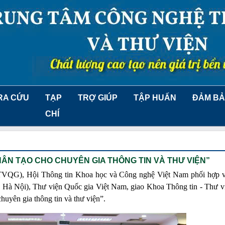
RA CỨU
TẠP
TRỢ GIÚP
TẬP HUẤN
ĐẢM BẢ
CHÍ
HÂN TẠO CHO CHUYÊN GIA THÔNG TIN VÀ THƯ VIỆN”
(TVQG), Hội Thông tin Khoa học và Công nghệ Việt Nam phối hợp 
 Hà Nội), Thư viện Quốc gia Việt Nam, giao Khoa Thông tin - Thư v
huyên gia thông tin và thư viện”.