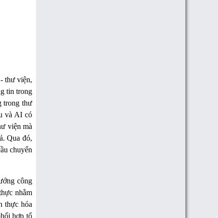
- thư viện,
g tin trong
 trong thư
ệu và AI có
hư viện mà
uả. Qua đó,
cầu chuyển
hướng công
t thực nhằm
n thực hóa
hối hợp tổ