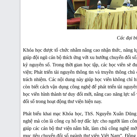
Các đại b
Khóa học được tổ chức nhằm nâng cao nhận thức, năng lực ứ
giúp đội ngũ cán bộ thích ứng với xu hướng chuyển đổi số,
kỷ nguyên số. Trong thời gian học tập, các học viên sẽ 
viện; Phát triển tài nguyên thông tin và truyền thông chủ
trách nhiệm. Các nội dung này giúp học viên không chỉ h
còn biết cách vận dụng công nghệ để phát triển tài nguyên
học viên hình thành tư duy đổi mới, nâng cao năng lực s
đổi số trong hoạt động thư viện hiện nay.
Phát biểu khai mạc Khóa học, ThS. Nguyễn Xuân Dũng 
nghệ mà còn là công cụ hỗ trợ đắc lực cho người làm công
giúp các cán bộ thư viện nắm bắt, làm chủ công nghệ mới
mục tiêu chuyển đổi số ngành thư viện Việt Nam”. Đồng 