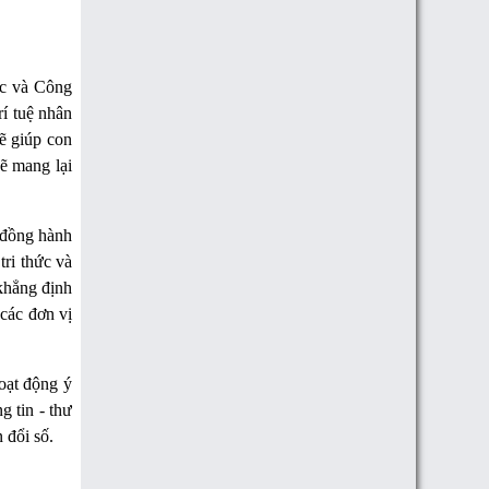
ọc và Công
í tuệ nhân
ẽ giúp con
ẽ mang lại
 đồng hành
tri thức và
 khẳng định
 các đơn vị
hoạt động ý
g tin - thư
 đổi số.