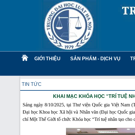
GIỚI THIỆU
SẢN PHẨM - DỊCH VỤ
T
TIN TỨC
KHAI MẠC KHÓA HỌC “TRÍ TUỆ N
Sáng ngày 8/10/2025, tại Thư viện Quốc gia Việt Nam 
Đại học Khoa học Xã hội và Nhân văn (Đại học Quốc gia
chí Một Thế Giới tổ chức Khóa học “Trí tuệ nhân tạo cho c