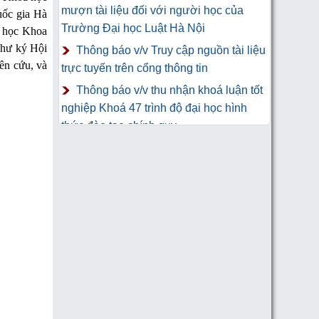
mượn tài liệu đối với người học của
uốc gia Hà
Trường Đại học Luật Hà Nội
 học Khoa
Thư ký Hội
Thông báo v/v Truy cập nguồn tài liệu
ên cứu, và
trực tuyến trên cổng thông tin
Thông báo v/v thu nhận khoá luận tốt
nghiệp Khoá 47 trình độ đại học hình
thức đào tạo chính quy
Thư Cảm Ơn tới tác giả gửi tặng
sách Trung tâm Công nghệ thông tin và
Thư viện Trường Đại học Luật Hà Nội