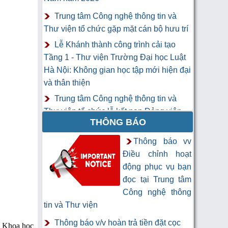
Trung tâm Công nghệ thông tin và
Thư viện tổ chức gặp mặt cán bộ hưu trí
Lễ Khánh thành công trình cải tạo
Tầng 1 - Thư viện Trường Đại học Luật
Hà Nội: Không gian học tập mới hiện đại
và thân thiện
Trung tâm Công nghệ thông tin và
Thư viện tổ chức lễ kết nạp Đảng viên
THÔNG BÁO
mới
Khai mạc Khóa học “Trí tuệ nhân tạo
Thông báo vv
cho chuyên gia thông tin và thư viện”
Điều chỉnh hoạt
động phục vụ bạn
đọc tại Trung tâm
Công nghệ thông
tin và Thư viện
Thông báo v/v hoàn trả tiền đặt cọc
n Khoa học