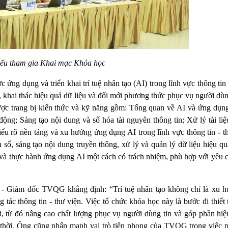
iểu tham gia Khai mạc Khóa học
ng dụng và triển khai trí tuệ nhân tạo (AI) trong lĩnh vực thông tin 
 khai thác hiệu quả dữ liệu và đổi mới phương thức phục vụ người dùn
được trang bị kiến thức và kỹ năng gồm: Tổng quan về AI và ứng dụng
 động; Sáng tạo nội dung và số hóa tài nguyên thông tin; Xử lý tài li
iểu rõ nền tảng và xu hướng ứng dụng AI trong lĩnh vực thông tin - t
 số, sáng tạo nội dung truyền thông, xử lý và quản lý dữ liệu hiệu q
ố và thực hành ứng dụng AI một cách có trách nhiệm, phù hợp với yêu 
- Giám đốc TVQG khẳng định: “Trí tuệ nhân tạo không chỉ là xu 
 tác thông tin - thư viện. Việc tổ chức khóa học này là bước đi thiế
, từ đó nâng cao chất lượng phục vụ người dùng tin và góp phần hiệ
thời, Ông cũng nhấn mạnh vai trò tiên phong của TVQG trong việc p