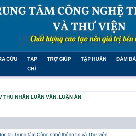
RA CỨU
TẠP
TRỢ GIÚP
TẬP HUẤN
ĐẢM BẢ
CHÍ
V THU NHẬN LUẬN VĂN, LUẬN ÁN
ọc tại Trung tâm Công nghệ thông tin và Thư viện