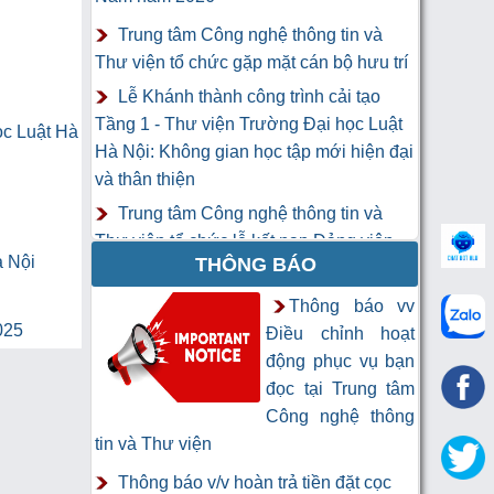
Trung tâm Công nghệ thông tin và
Thư viện tổ chức gặp mặt cán bộ hưu trí
Lễ Khánh thành công trình cải tạo
Tầng 1 - Thư viện Trường Đại học Luật
ọc Luật Hà
Hà Nội: Không gian học tập mới hiện đại
và thân thiện
Trung tâm Công nghệ thông tin và
Thư viện tổ chức lễ kết nạp Đảng viên
à Nội
THÔNG BÁO
mới
Khai mạc Khóa học “Trí tuệ nhân tạo
Thông báo vv
025
cho chuyên gia thông tin và thư viện”
Điều chỉnh hoạt
động phục vụ bạn
đọc tại Trung tâm
Công nghệ thông
tin và Thư viện
Thông báo v/v hoàn trả tiền đặt cọc