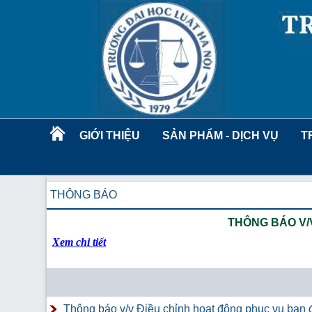
GIỚI THIỆU
SẢN PHẨM - DỊCH VỤ
T
THÔNG BÁO
THÔNG BÁO V/
Xem chi tiết
Thông báo v/v Điều chỉnh hoạt động phục vụ bạn đ