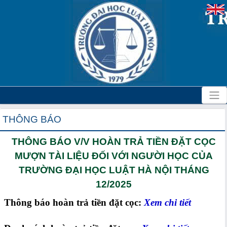
THÔNG BÁO
THÔNG BÁO V/V HOÀN TRẢ TIỀN ĐẶT CỌC
MƯỢN TÀI LIỆU ĐỐI VỚI NGƯỜI HỌC CỦA
TRƯỜNG ĐẠI HỌC LUẬT HÀ NỘI THÁNG
12/2025
Thông báo hoàn trả tiền đặt cọc:
Xem chi tiết