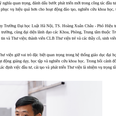
 nghĩa quan trọng, đánh dấu bước phát triển mới trong công tác đầu t
n, phục vụ hiệu quả hơn cho hoạt động đào tạo, nghiên cứu khoa học, 
ủy Trường Đại học Luật Hà Nội, TS. Hoàng Xuân Châu - Phó Hiệu 
rường, cùng đại diện lãnh đạo các Khoa, Phòng, Trung tâm thuộc Tr
in và Thư viện; thành viên CLB Thư viện trẻ và các thầy cô, sinh viê
.
 viện giữ vai trò đặc biệt quan trọng trong hệ thống giáo dục đại họ
oạt động giảng dạy, học tập và nghiên cứu khoa học. Trong bối cảnh đ
c định việc đầu tư, cải tạo và phát triển Thư viện là nhiệm vụ trọng 