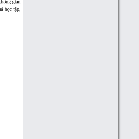
 không gian
ả học tập,