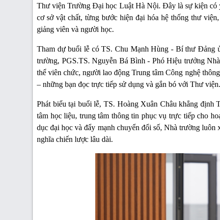
Thư viện Trường Đại học Luật Hà Nội. Đây là sự kiện có ý
cơ sở vật chất, từng bước hiện đại hóa hệ thống thư việ
giảng viên và người học.
Tham dự buổi lễ có TS. Chu Mạnh Hùng - Bí thư Đảng 
trường, PGS.TS. Nguyễn Bá Bình - Phó Hiệu trưởng Nhà t
thể viên chức, người lao động Trung tâm Công nghệ thông t
– những bạn đọc trực tiếp sử dụng và gắn bó với Thư viện
Phát biểu tại buổi lễ, TS. Hoàng Xuân Châu khẳng định Thư
tâm học liệu, trung tâm thông tin phục vụ trực tiếp cho h
dục đại học và đẩy mạnh chuyển đổi số, Nhà trường luôn xá
nghĩa chiến lược lâu dài.