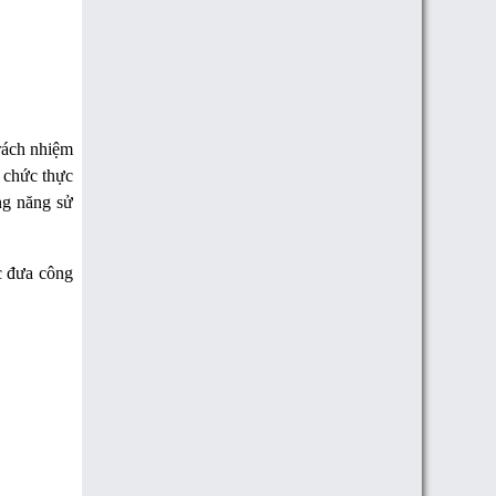
trách nhiệm
 chức thực
ng năng sử
c đưa công