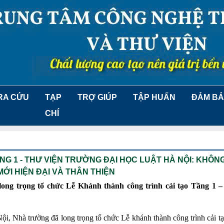
RA CỨU
TẠP
TRỢ GIÚP
TẬP HUẤN
ĐẢM BẢ
CHÍ
G 1 - THƯ VIỆN TRƯỜNG ĐẠI HỌC LUẬT HÀ NỘI: KHÔN
ỚI HIỆN ĐẠI VÀ THÂN THIỆN
ong trọng tổ chức Lễ Khánh thành công trình cải tạo Tầng 1 –
ội, Nhà trường đã long trọng tổ chức Lễ khánh thành công trình cải t