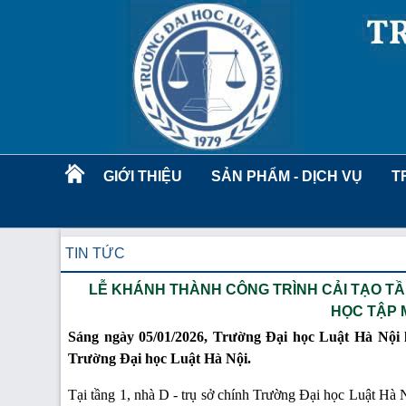
GIỚI THIỆU
SẢN PHẨM - DỊCH VỤ
T
TIN TỨC
LỄ KHÁNH THÀNH CÔNG TRÌNH CẢI TẠO TẦN
HỌC TẬP M
Sáng ngày 05/01/2026, Trường Đại học Luật Hà Nội l
Trường Đại học Luật Hà Nội.
Tại tầng 1, nhà D - trụ sở chính Trường Đại học Luật Hà N