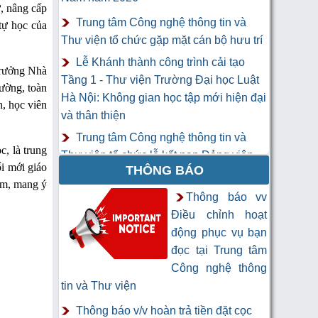
ư, nâng cấp
Trung tâm Công nghệ thông tin và
tự học của
Thư viện tổ chức gặp mặt cán bộ hưu trí
Lễ Khánh thành công trình cải tạo
trưởng Nhà
Tầng 1 - Thư viện Trường Đại học Luật
ường, toàn
Hà Nội: Không gian học tập mới hiện đại
n, học viên
và thân thiện
Trung tâm Công nghệ thông tin và
c, là trung
Thư viện tổ chức lễ kết nạp Đảng viên
ổi mới giáo
THÔNG BÁO
mới
tâm, mang ý
Khai mạc Khóa học “Trí tuệ nhân tạo
Thông báo vv
cho chuyên gia thông tin và thư viện”
Điều chỉnh hoạt
động phục vụ bạn
đọc tại Trung tâm
Công nghệ thông
tin và Thư viện
Thông báo v/v hoàn trả tiền đặt cọc