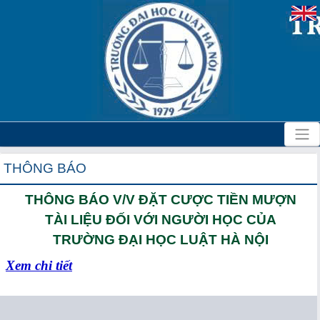
THÔNG BÁO
THÔNG BÁO V/V ĐẶT CƯỢC TIỀN MƯỢN
TÀI LIỆU ĐỐI VỚI NGƯỜI HỌC CỦA
TRƯỜNG ĐẠI HỌC LUẬT HÀ NỘI
Xem chi tiết