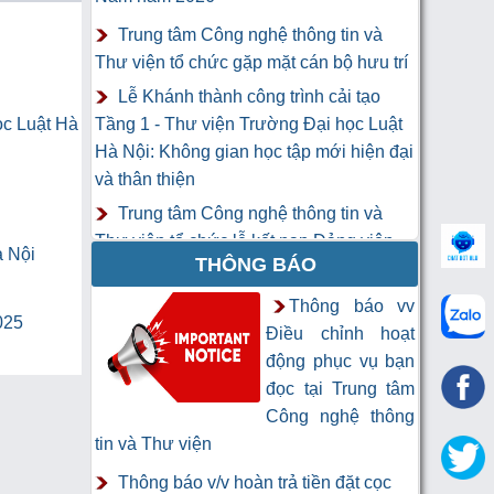
Trung tâm Công nghệ thông tin và
Thư viện tổ chức gặp mặt cán bộ hưu trí
Lễ Khánh thành công trình cải tạo
ọc Luật Hà
Tầng 1 - Thư viện Trường Đại học Luật
Hà Nội: Không gian học tập mới hiện đại
và thân thiện
Trung tâm Công nghệ thông tin và
Thư viện tổ chức lễ kết nạp Đảng viên
à Nội
THÔNG BÁO
mới
Khai mạc Khóa học “Trí tuệ nhân tạo
Thông báo vv
025
cho chuyên gia thông tin và thư viện”
Điều chỉnh hoạt
động phục vụ bạn
đọc tại Trung tâm
Công nghệ thông
tin và Thư viện
Thông báo v/v hoàn trả tiền đặt cọc