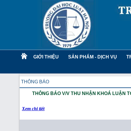
GIỚI THIỆU
SẢN PHẨM - DỊCH VỤ
T
THÔNG BÁO
THÔNG BÁO V/V THU NHẬN KHOÁ LUẬN TỐ
Xem chi tiết