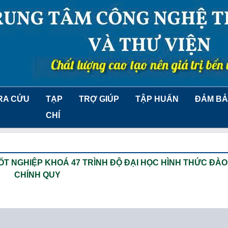
RA CỨU
TẠP
TRỢ GIÚP
TẬP HUẤN
ĐẢM BẢ
CHÍ
T NGHIỆP KHOÁ 47 TRÌNH ĐỘ ĐẠI HỌC HÌNH THỨC ĐÀO
CHÍNH QUY