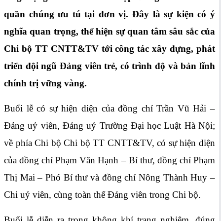
quần chúng ưu tú tại đơn vị. Đây là sự kiện có ý
nghĩa quan trọng, thể hiện sự quan tâm sâu sắc của
Chi bộ TT CNTT&TV tới công tác xây dựng, phát
triển đội ngũ Đảng viên trẻ, có trình độ và bản lĩnh
chính trị vững vàng.
Buổi lễ có sự hiện diện của đồng chí Trần Vũ Hải –
Đảng uỷ viên, Đảng uỷ Trường Đại học Luật Hà Nội;
về phía Chi bộ Chi bộ TT CNTT&TV, có sự hiện diện
của đồng chí Phạm Văn Hạnh – Bí thư, đồng chí Phạm
Thị Mai – Phó Bí thư và đồng chí Nông Thành Huy –
Chi uỷ viên, cùng toàn thể Đảng viên trong Chi bộ.
Buổi lễ diễn ra trong không khí trang nghiêm, đúng