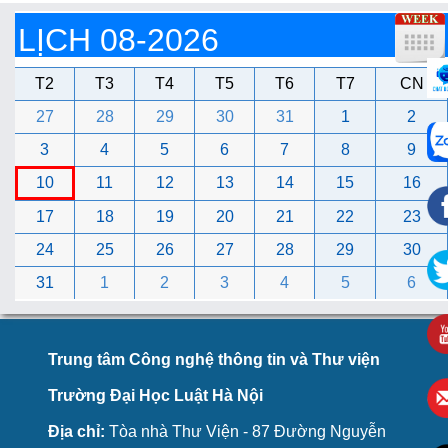
LỊCH 08-2026
T2
T3
T4
T5
T6
T7
CN
27
28
29
30
31
1
2
3
4
5
6
7
8
9
10
11
12
13
14
15
16
17
18
19
20
21
22
23
24
25
26
27
28
29
30
31
1
2
3
4
5
6
Trung tâm Công nghệ thông tin và Thư viện
Trường Đại Học Luật Hà Nội
Địa chỉ:
Tòa nhà Thư Viện - 87 Đường Nguyễn