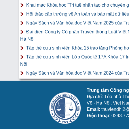
Khai mạc Khóa học “Trí tuệ nhân tạo cho chuyên gi
Hội thảo cấp trường về An toàn và bảo mật dữ liệ
Ngày Sách và Văn hóa đọc Việt Nam 2025 của Tr
Đại diện Công ty Cổ phần Truyền thông Luật Việt
Hà Nội
Tập thể cựu sinh viên Khóa 15 trao tặng Phòng h
Tập thể cựu sinh viên Lớp Quốc tế 17A Khóa 17 t
Nội
Ngày Sách và Văn hóa đọc Việt Nam 2024 của Tr
Trung tâm Công ngh
Địa chỉ:
Tòa nhà Th
Võ - Hà Nội, Việt N
Email:
thuviendhl2@
Điện thoại:
0243.77