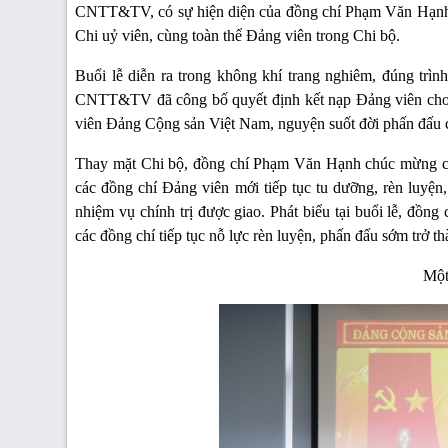
CNTT&TV, có sự hiện diện của đồng chí Phạm Văn Hạnh 
Chi uỷ viên, cùng toàn thể Đảng viên trong Chi bộ.
Buổi lễ diễn ra trong không khí trang nghiêm, đúng tr
CNTT&TV đã công bố quyết định kết nạp Đảng viên cho c
viên Đảng Cộng sản Việt Nam, nguyện suốt đời phấn đấu 
Thay mặt Chi bộ, đồng chí Phạm Văn Hạnh chúc mừng cá
các đồng chí Đảng viên mới tiếp tục tu dưỡng, rèn luyện,
nhiệm vụ chính trị được giao. Phát biểu tại buổi lễ, đồn
các đồng chí tiếp tục nỗ lực rèn luyện, phấn đấu sớm trở t
Một 