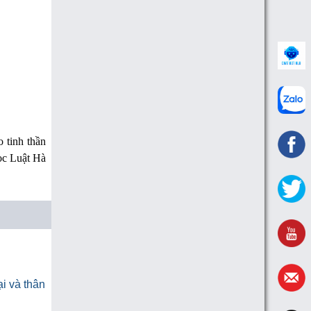
o tinh thần
ọc Luật Hà
i và thân