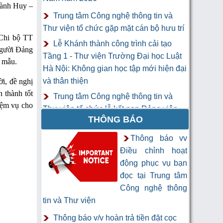
hành Huy –
Trung tâm Công nghệ thông tin và
Thư viện tổ chức gặp mặt cán bộ hưu trí
 Chi bộ TT
Lễ Khánh thành công trình cải tạo
người Đảng
Tầng 1 - Thư viện Trường Đại học Luật
g mẫu.
Hà Nội: Không gian học tập mới hiện đại
và thân thiện
i, đề nghị
n thành tốt
Trung tâm Công nghệ thông tin và
hiệm vụ cho
Thư viện tổ chức lễ kết nạp Đảng viên
THÔNG BÁO
mới
Khai mạc Khóa học “Trí tuệ nhân tạo
Thông báo vv
cho chuyên gia thông tin và thư viện”
Điều chỉnh hoạt
động phục vụ bạn
đọc tại Trung tâm
Công nghệ thông
tin và Thư viện
Thông báo v/v hoàn trả tiền đặt cọc