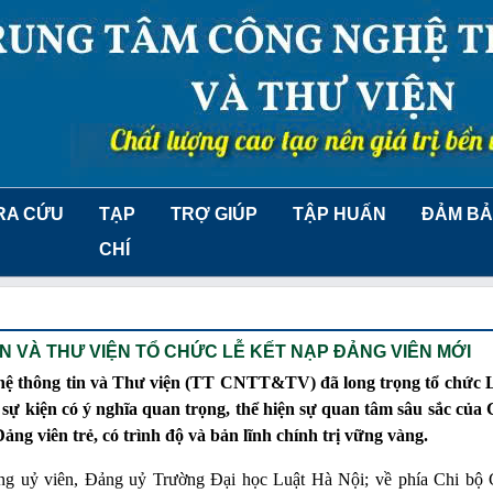
RA CỨU
TẠP
TRỢ GIÚP
TẬP HUẤN
ĐẢM BẢ
CHÍ
 VÀ THƯ VIỆN TỔ CHỨC LỄ KẾT NẠP ĐẢNG VIÊN MỚI
ệ thông tin và Thư viện (TT CNTT&TV) đã long trọng tổ chức L
 sự kiện có ý nghĩa quan trọng, thể hiện sự quan tâm sâu sắc của
g viên trẻ, có trình độ và bản lĩnh chính trị vững vàng.
ảng uỷ viên, Đảng uỷ Trường Đại học Luật Hà Nội; về phía Chi bộ