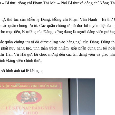
– Bí thư, đồng chí Phạm Thị Mai – Phó Bí thư và đồng chí Nông T
ình tự, thủ tục của Điều lệ Đảng. Đồng chí Phạm Văn Hạnh – Bí thư
ác quần chúng ưu tú. Các quần chúng ưu tú đọc lời tuyên thệ của 
cho mục tiêu, lý tưởng của Đảng, xứng đáng là người đảng viên gươn
c quần chúng ưu tú đã được đứng vào hàng ngũ của Đảng. Đồng thờ
 phát huy năng lực, tinh thần trách nhiệm, góp phần cùng chi bộ hoà
g chí Trần Vũ Hải gửi lời chúc mừng đến các tân đảng viên và giao n
hành Đảng viên chính thức.
số hình ảnh tại lễ kết nạp: