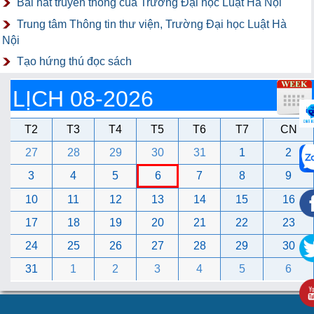
Bài hát truyền thống của Trường Đại học Luật Hà Nội
Trung tâm Thông tin thư viện, Trường Đại học Luật Hà
Nội
Tạo hứng thú đọc sách
LỊCH 08-2026
T2
T3
T4
T5
T6
T7
CN
27
28
29
30
31
1
2
3
4
5
6
7
8
9
10
11
12
13
14
15
16
17
18
19
20
21
22
23
24
25
26
27
28
29
30
31
1
2
3
4
5
6