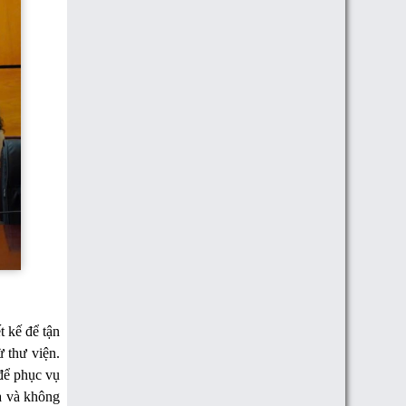
t kế để tận
ừ thư viện.
 để phục vụ
òa và không