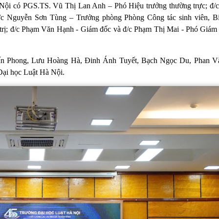
 Nội có PGS.TS. Vũ Thị Lan Anh – Phó Hiệu trưởng thường trực; đ/
/c Nguyễn Sơn Tùng – Trưởng phòng Phòng Công tác sinh viên, B
rị; đ/c Phạm Văn Hạnh - Giám đốc và đ/c Phạm Thị Mai - Phó Giám
Tuấn Phong, Lưu Hoàng Hà, Đinh Ánh Tuyết, Bạch Ngọc Du, Phan V
 Đại học Luật Hà Nội.