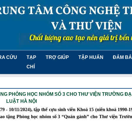
RA CỨU
TẠP
TRỢ GIÚP
TẬP HUẤN
ĐẢM BẢ
CHÍ
TẶNG PHÒNG HỌC NHÓM SỐ 3 CHO THƯ VIỆN TRƯỜNG ĐẠ
LUẬT HÀ NỘI
 - 10/11/2024), tập thể cựu sinh viên Khoá 15 (niên khoá 1990-1
 trao tặng Phòng học nhóm số 3 “Quán gánh” cho Thư viện Trườn