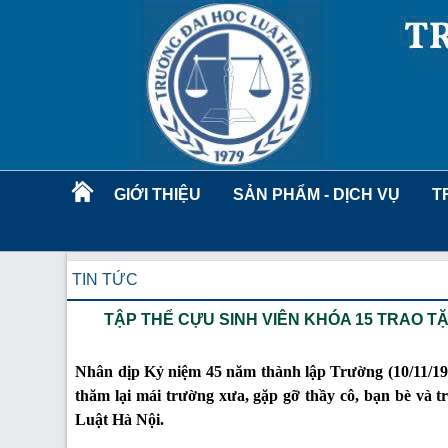
GIỚI THIỆU
SẢN PHẨM - DỊCH VỤ
T
TIN TỨC
TẬP THỂ CỰU SINH VIÊN KHÓA 15 TRAO 
Nhân dịp Kỷ niệm 45 năm thành lập Trường (10/11/1979
thăm lại mái trường xưa, gặp gỡ thầy cô, bạn bè và
Luật Hà Nội.