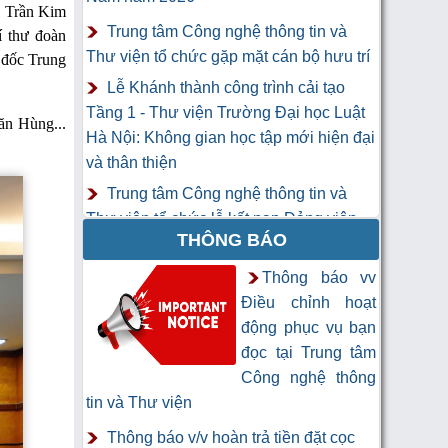
c Trần Kim
Trung tâm Công nghệ thông tin và
í thư đoàn
Thư viện tổ chức gặp mặt cán bộ hưu trí
 đốc Trung
Lễ Khánh thành công trình cải tạo
Tầng 1 - Thư viện Trường Đại học Luật
ăn Hùng...
Hà Nội: Không gian học tập mới hiện đại
và thân thiện
Trung tâm Công nghệ thông tin và
Thư viện tổ chức lễ kết nạp Đảng viên
THÔNG BÁO
mới
Khai mạc Khóa học “Trí tuệ nhân tạo
Thông báo vv
cho chuyên gia thông tin và thư viện”
Điều chỉnh hoạt
động phục vụ bạn
đọc tại Trung tâm
Công nghệ thông
tin và Thư viện
Thông báo v/v hoàn trả tiền đặt cọc