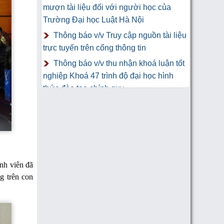
mượn tài liệu đối với người học của
Trường Đại học Luật Hà Nội
Thông báo v/v Truy cập nguồn tài liệu
trực tuyến trên cổng thông tin
Thông báo v/v thu nhận khoá luận tốt
nghiệp Khoá 47 trình độ đại học hình
thức đào tạo chính quy
Thư Cảm Ơn tới tác giả gửi tặng
sách Trung tâm Công nghệ thông tin và
Thư viện Trường Đại học Luật Hà Nội
nh viên đã
g trên con