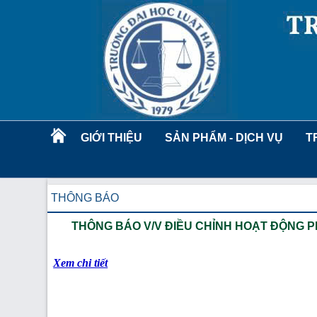
GIỚI THIỆU
SẢN PHẨM - DỊCH VỤ
T
THÔNG BÁO
THÔNG BÁO V/V ĐIỀU CHỈNH HOẠT ĐỘNG 
Xem chi tiết