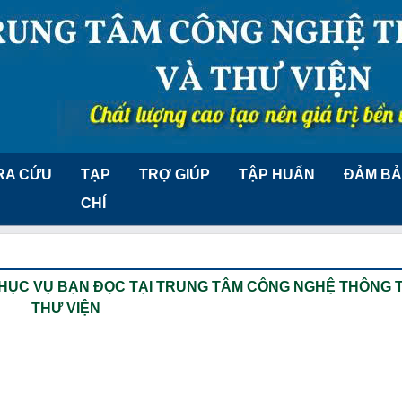
RA CỨU
TẠP
TRỢ GIÚP
TẬP HUẤN
ĐẢM BẢ
CHÍ
PHỤC VỤ BẠN ĐỌC TẠI TRUNG TÂM CÔNG NGHỆ THÔNG T
THƯ VIỆN