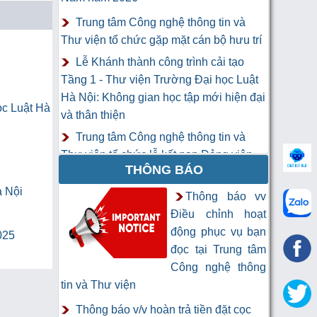
Trung tâm Công nghệ thông tin và
Thư viện tổ chức gặp mặt cán bộ hưu trí
Lễ Khánh thành công trình cải tạo
Tầng 1 - Thư viện Trường Đại học Luật
Hà Nội: Không gian học tập mới hiện đại
ọc Luật Hà
và thân thiện
Trung tâm Công nghệ thông tin và
Thư viện tổ chức lễ kết nạp Đảng viên
THÔNG BÁO
mới
à Nội
Khai mạc Khóa học “Trí tuệ nhân tạo
Thông báo vv
cho chuyên gia thông tin và thư viện”
Điều chỉnh hoạt
động phục vụ bạn
025
đọc tại Trung tâm
Công nghệ thông
tin và Thư viện
Thông báo v/v hoàn trả tiền đặt cọc