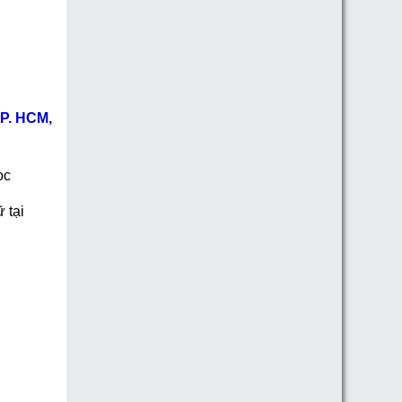
TP. HCM,
ọc
 tại