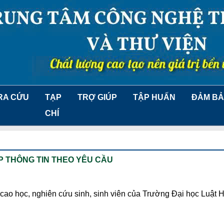
RA CỨU
TẠP
TRỢ GIÚP
TẬP HUẤN
ĐẢM BẢ
CHÍ
 THÔNG TIN THEO YÊU CẦU
 cao học, nghiên cứu sinh, sinh viên của Trường Đại học Luật 