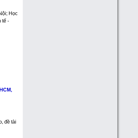
 Nội; Học
tế -
. HCM,
, đề tài