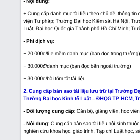
- Nội dung:
+
Cung cấp danh mục tài liệu theo chủ đề, thông tin 
viện Tư pháp; Trường Đại học Kiểm sát Hà Nội, Trư
Luật, Đại học Quốc gia Thành phố Hồ Chí Minh; Tr
- Phí dịch vụ:
+ 20.000đ/file mềm danh mục (bạn đọc trong trường
+ 30.000đ/danh mục (bạn đọc bên ngoài trường)
+ 30.000đ/bài tóm tắt tài liệu
2. Cung cấp bản sao tài liệu lưu trữ tại Trường 
Trường Đại học Kinh tế Luật – ĐHQG TP. HCM, T
- Đối tượng cung cấp
: Cán bộ, giảng viên, học viê
- Nội dung
: Cung cấp bản sao tài liệu nội sinh thuộ
nghiên cứu khoa học, giáo trình, Tạp chí Luật học, 