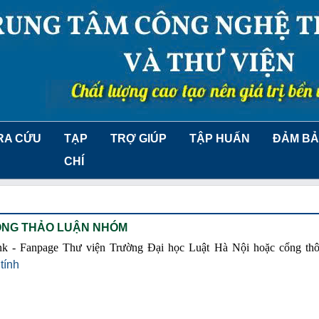
RA CỨU
TẠP
TRỢ GIÚP
TẬP HUẤN
ĐẢM BẢ
CHÍ
NG THẢO LUẬN NHÓM
link - Fanpage Thư viện Trường Đại học Luật Hà Nội hoặc cổng thô
tính