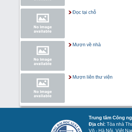
Đọc tại chỗ
Mượn về nhà
Mượn liên thư viện
Trung tâm Công ngh
Địa chỉ:
Tòa nhà Th
Võ - Hà Nội, Việt N