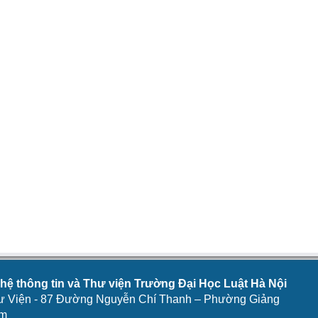
ệ thông tin và Thư viện Trường Đại Học Luật Hà Nội
ư Viện - 87 Đường Nguyễn Chí Thanh – Phường Giảng
am