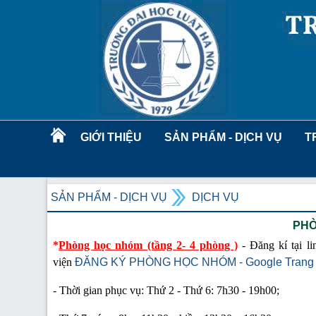
GIỚI THIỆU
SẢN PHẨM - DỊCH VỤ
T
SẢN PHẨM - DỊCH VỤ
DỊCH VỤ
PHÒ
*
Phòng học nhóm (tầng 2- 4 phòng )
- Đăng kí tại 
viện
ĐĂNG KÝ PHÒNG HỌC NHÓM - Google Trang 
-
Thời gian phục vụ: Thứ 2 - Thứ 6: 7h30 - 19h00;