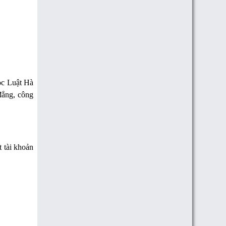
ọc Luật Hà
đẳng, công
t tài khoản