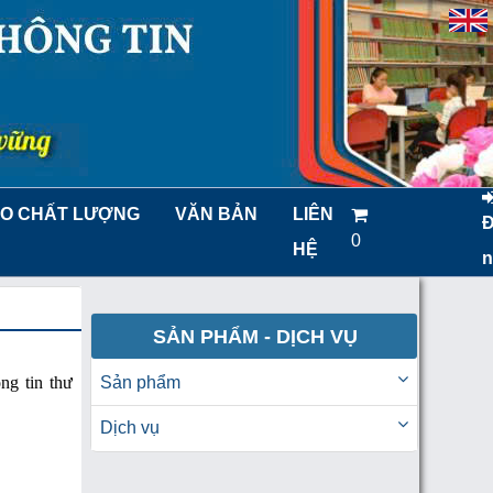
O CHẤT LƯỢNG
VĂN BẢN
LIÊN
0
HỆ
n
SẢN PHẨM - DỊCH VỤ
ng tin thư
Sản phẩm
Dịch vụ