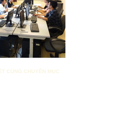
IẾT CÙNG CHUYÊN MỤC