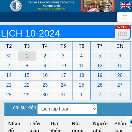
LỊCH 10-2024
T2
T3
T4
T5
T6
T7
CN
30
1
2
3
4
5
6
7
8
9
10
11
12
13
14
15
16
17
18
19
20
21
22
23
24
25
26
27
28
29
30
31
1
2
3
Loại sự kiện
Nhan
Thời
Địa
Nội
Người
Phân
đề
gian
điểm
dung
chủ
loại