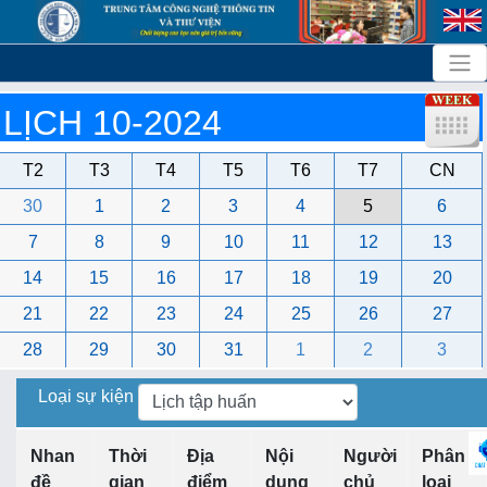
LỊCH 10-2024
T2
T3
T4
T5
T6
T7
CN
30
1
2
3
4
5
6
7
8
9
10
11
12
13
14
15
16
17
18
19
20
21
22
23
24
25
26
27
28
29
30
31
1
2
3
Loại sự kiện
Nhan
Thời
Địa
Nội
Người
Phân
đề
gian
điểm
dung
chủ
loại