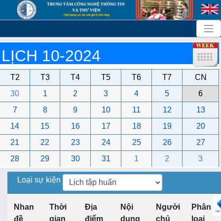
LỊCH 10-2024
T2
T3
T4
T5
T6
T7
CN
30
1
2
3
4
5
6
7
8
9
10
11
12
13
14
15
16
17
18
19
20
21
22
23
24
25
26
27
28
29
30
31
1
2
3
Loại sự kiện
Nhan
Thời
Địa
Nội
Người
Phân
đề
gian
điểm
dung
chủ
loại