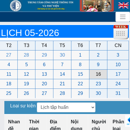
LỊCH 05-2026
T2
T3
T4
T5
T6
T7
CN
27
28
29
30
1
2
3
4
5
6
7
8
9
10
11
12
13
14
15
16
17
18
19
20
21
22
23
24
25
26
27
28
29
30
31
Loại sự kiện
Nhan
Thời
Địa
Nội
Người
Phân
đề
gian
điểm
dung
chủ
loại